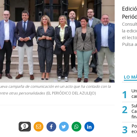
Edici
Periód
Consul
la edi
el lect
Pulsa a
LO MÁ
 nueva campaña de comunicación en un acto que ha contado con la
1
Un
 entre otras personalidades
(EL PERIÓDICO DEL AZULEJO)
ca
2
Su
Ca
fin
3
Po
0
ec