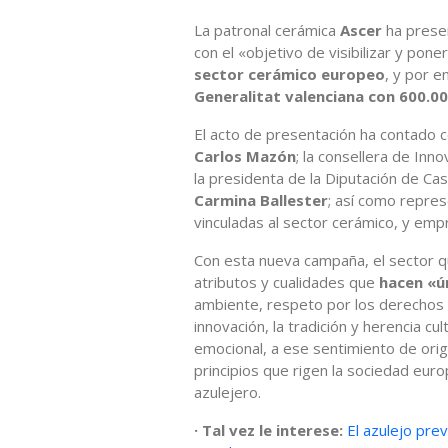
La patronal cerámica
Ascer
ha prese
con el «objetivo de visibilizar y pone
sector cerámico europeo
, y por e
Generalitat valenciana con 600.00
El acto de presentación ha contado co
Carlos Mazón
; la consellera de Inn
la presidenta de la Diputación de Cas
Carmina Ballester
; así como repre
vinculadas al sector cerámico, y em
Con esta nueva campaña, el sector qu
atributos y cualidades que
hacen «ú
ambiente, respeto por los derechos la
innovación, la tradición y herencia cul
emocional, a ese sentimiento de orig
principios que rigen la sociedad eur
azulejero.
· Tal vez le interese:
El azulejo pre