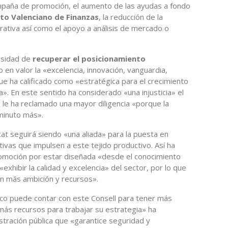
mpaña de promoción, el aumento de las ayudas a fondo
uto Valenciano de Finanzas
, la reducción de la
strativa así como el apoyo a análisis de mercado o
esidad de
recuperar el posicionamiento
 en valor la «excelencia, innovación, vanguardia,
 que ha calificado como «estratégica para el crecimiento
». En este sentido ha considerado «una injusticia» el
y le ha reclamado una mayor diligencia «porque la
minuto más».
at seguirá siendo «una aliada» para la puesta en
vas que impulsen a este tejido productivo. Así ha
omoción por estar diseñada «desde el conocimiento
exhibir la calidad y excelencia» del sector, por lo que
n más ambición y recursos».
o puede contar con este Consell para tener más
más recursos para trabajar su estrategia» ha
tración pública que «garantice seguridad y