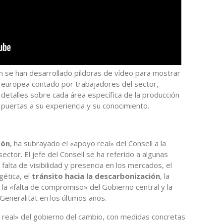
n se han desarrollado píldoras de vídeo para mostrar
 europea contado por trabajadores del sector,
detalles sobre cada área específica de la producción
 puertas a su experiencia y su conocimiento.
zón
, ha subrayado el «apoyo real» del Consell a la
ector. El jefe del Consell se ha referido a algunas
 falta de visibilidad y presencia en los mercados, el
gética, el
tránsito hacia la descarbonización
, la
la «falta de compromiso» del Gobierno central y la
 Generalitat en los últimos años.
o real» del gobierno del cambio, con medidas concretas