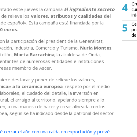
4
Gr
ntado este jueves la campaña
El ingrediente secreto
cu
in
r de relieve los
valores, atributos y cualidades del
nde español». Esta campaña está financiada por la
5
Ce
0 euros.
pr
de
n la participación del president de la Generalitat,
ovación, Industria, Comercio y Turismo,
Nuria Montes
;
tellón,
Marta Barrachina
; la alcaldesa de Onda,
sentantes de numerosas entidades e instituciones
presas miembro de Ascer.
iere destacar y poner de relieve los valores,
nica» a la cerámica europea
: respeto por el medio
borales, el cuidado del detalle, la inversión en
tural, el arraigo al territorio, apelando siempre a lo
en, a una manera de hacer y crear alineada con los
opea, según se ha indicado desde la patronal del sector
vé cerrar el año con una caída en exportación y prevé