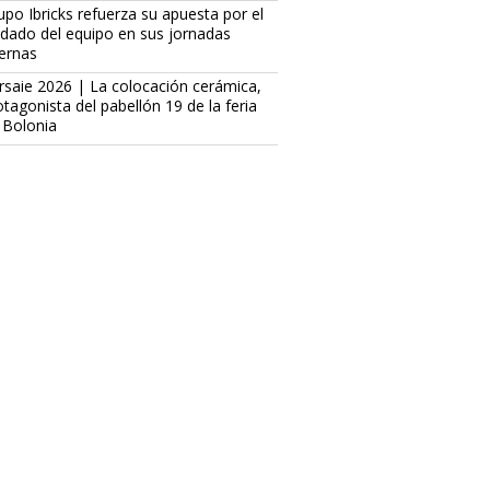
upo Ibricks refuerza su apuesta por el
idado del equipo en sus jornadas
ternas
rsaie 2026 | La colocación cerámica,
otagonista del pabellón 19 de la feria
 Bolonia