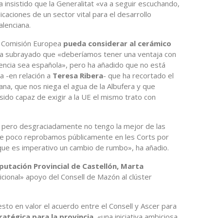
ha insistido que la Generalitat «va a seguir escuchando,
caciones de un sector vital para el desarrollo
alenciana.
a Comisión Europea
pueda considerar al cerámico
a subrayado que «deberíamos tener una ventaja con
encia sea española», pero ha añadido que no está
a -en relación a
Teresa Ribera
- que ha recortado el
ana, que nos niega el agua de la Albufera y que
sido capaz de exigir a la UE el mismo trato con
a, pero desgraciadamente no tengo la mejor de las
ce poco reprobamos públicamente en les Corts por
 que es imperativo un cambio de rumbo», ha añadio.
putación Provincial de Castellón, Marta
icional» apoyo del Consell de Mazón al clúster
sto en valor el acuerdo entre el Consell y Ascer para
atégica para la provincia
, «una iniciativa ambiciosa