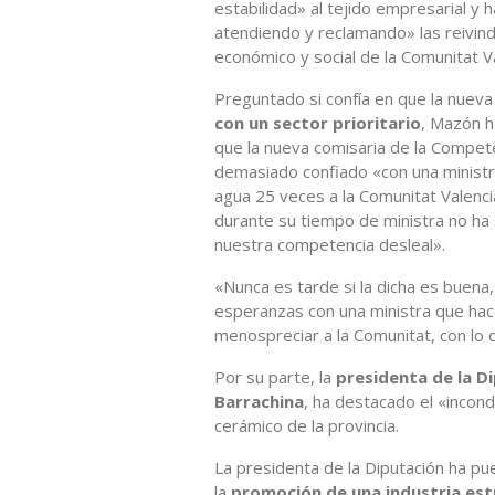
estabilidad» al tejido empresarial y 
atendiendo y reclamando» las reivindi
económico y social de la Comunitat V
Preguntado si confía en que la nuev
con un sector prioritario
, Mazón h
que la nueva comisaria de la Compet
demasiado confiado «con una ministr
agua 25 veces a la Comunitat Valenci
durante su tiempo de ministra no ha 
nuestra competencia desleal».
«Nunca es tarde si la dicha es buen
esperanzas con una ministra que ha
menospreciar a la Comunitat, con lo
Por su parte, la
presidenta de la Di
Barrachina
, ha destacado el «incond
cerámico de la provincia.
La presidenta de la Diputación ha pue
la
promoción de una industria estr