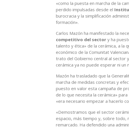
«como la puesta en marcha de la ca
perdido impulsadas desde el
Instit
burocracia y la simplificación admini
formación».
Carlos Mazón ha manifestado la nec
competitivo del sector
y ha puesto
talento y ética» de la cerámica, a la
económico de la Comunitat Valenciana
trato del Gobierno central al sector 
cerámica ya no puede esperar ni un 
Mazón ha trasladado que la Generalit
marcha de medidas concretas y efecti
puesto en valor esta campaña de pr
de lo que necesita la cerámica» para «
«era necesario empezar a hacerlo co
«Demostramos que el sector cerámic
espacio, más tiempo y, sobre todo, 
remarcado. Ha defendido una adminis