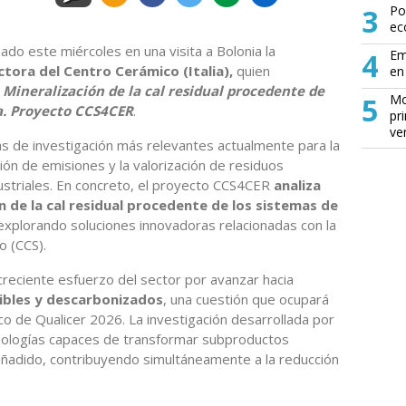
3
Po
ec
ado este miércoles en una visita a Bolonia la
4
Em
ctora del Centro Cerámico (Italia),
quien
en 
o
Mineralización de la cal residual procedente de
5
Mo
ca. Proyecto CCS4CER
.
pr
ve
as de investigación más relevantes actualmente para la
ión de emisiones y la valorización de residuos
striales. En concreto, el proyecto CCS4CER
analiza
n de la cal residual procedente de los sistemas de
 explorando soluciones innovadoras relacionadas con la
o (CCS).
reciente esfuerzo del sector por avanzar hacia
bles y descarbonizados
, una cuestión que ocupará
co de Qualicer 2026. La investigación desarrollada por
nologías capaces de transformar subproductos
 añadido, contribuyendo simultáneamente a la reducción