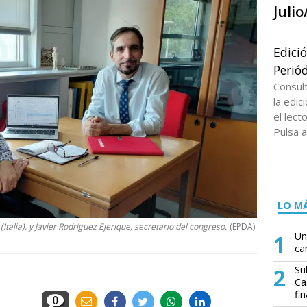
Juli
Edici
Periód
Consul
la edi
el lect
Pulsa a
LO MÁ
Italia), y Javier Rodríguez Ejerique, secretario del congreso.
(EPDA)
1
Un
ca
2
Su
Ca
fin
0