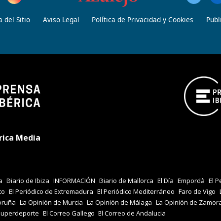
 del Sitio
Aviso Legal
Política de Privacidad y Cookies
Publ
rica Media
a
Diario de Ibiza
INFORMACIÓN
Diario de Mallorca
El Día
Empordà
El P
co
El Periódico de Extremadura
El Periódico Mediterráneo
Faro de Vigo
oruña
La Opinión de Murcia
La Opinión de Málaga
La Opinión de Zamor
Superdeporte
El Correo Gallego
El Correo de Andalucia