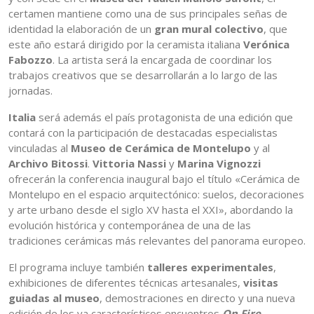
certamen mantiene como una de sus principales señas de
identidad la elaboración de un
gran mural colectivo
, que
este año estará dirigido por la ceramista italiana
Verónica
Fabozzo
. La artista será la encargada de coordinar los
trabajos creativos que se desarrollarán a lo largo de las
jornadas.
Italia
será además el país protagonista de una edición que
contará con la participación de destacadas especialistas
vinculadas al
Museo de Cerámica de Montelupo
y al
Archivo Bitossi
.
Vittoria Nassi
y
Marina Vignozzi
ofrecerán la conferencia inaugural bajo el título «Cerámica de
Montelupo en el espacio arquitectónico: suelos, decoraciones
y arte urbano desde el siglo XV hasta el XXI», abordando la
evolución histórica y contemporánea de una de las
tradiciones cerámicas más relevantes del panorama europeo.
El programa incluye también
talleres experimentales
,
exhibiciones de diferentes técnicas artesanales,
visitas
guiadas al museo
, demostraciones en directo y una nueva
edición de los ya característicos encuentros
On Fire
,