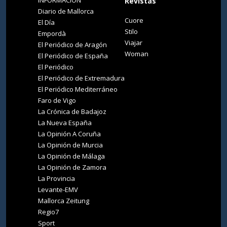
INFORMACIÓN
Revistas
Diario de Mallorca
Cuore
El Día
Stilo
Empordà
Viajar
El Periódico de Aragón
Woman
El Periódico de España
El Periódico
El Periódico de Extremadura
El Periódico Mediterráneo
Faro de Vigo
La Crónica de Badajoz
La Nueva España
La Opinión A Coruña
La Opinión de Murcia
La Opinión de Málaga
La Opinión de Zamora
La Provincia
Levante-EMV
Mallorca Zeitung
Regio7
Sport