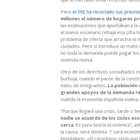
Pero
el INE ha recortado sus previs
millones el número de hogares pr
las estimaciones que apuntaban a la
el nuevo escenario rebaja esa cifra h
problema de oferta que arrastra el 
ciudades. Pero sí introduce un matiz 
no toda la demanda puede pagar los 
vivienda nueva.
Otro de los directivos consultados rec
burbuja, cuando el parón de la constr
miles de inmigrantes
. La población
grandes apoyos de la demanda re
cuando la economía española vuelva a
“Porque llegará una crisis, tarde o 
nadie se acuerda de los ciclos e
cerca
. Es pura teoría económica”, a
la causa, será distinta. Y será econ
inmobiliario. «El cataclismo sería qu