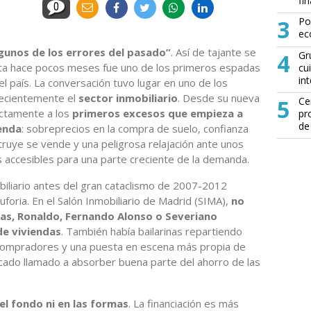
fin
0
3
Po
ec
unos de los errores del pasado”
. Así de tajante se
4
Gr
sta hace pocos meses fue uno de los primeros espadas
cu
in
 país. La conversación tuvo lugar en uno de los
recientemente el
sector inmobiliario
. Desde su nueva
5
Ce
ectamente a los
primeros excesos que empieza a
pr
de
ienda
: sobreprecios en la compra de suelo, confianza
ruye se vende y una peligrosa relajación ante unos
 accesibles para una parte creciente de la demanda.
iliario antes del gran cataclismo de 2007-2012
uforia. En el Salón Inmobiliario de Madrid (SIMA),
no
as, Ronaldo, Fernando Alonso o Severiano
de viviendas
. También había bailarinas repartiendo
 compradores y una puesta en escena más propia de
ado llamado a absorber buena parte del ahorro de las
 el fondo ni en las formas
. La financiación es más