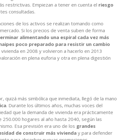
ás restrictivas. Empiezan a tener en cuenta el
riesgo
entes consultadas.
aciones de los activos se realizan tomando como
 mercado. Si los precios de venta suben de forma
terminar alimentando una espiral cada vez más
 naipes poco preparado para resistir un cambio
 vivienda en 2008 y volvieron a hacerlo en 2013
valoración en plena euforia y otra en plena digestión
or, quizá más simbólica que inmediata, llegó de la mano
ica
. Durante los últimos años, muchas voces del
aciedad que la demanda de vivienda era prácticamente
de 250.000 hogares al año hasta 2040, según las
ismo. Esa previsión era uno de los
grandes
esidad de construir más vivienda
y para defender
ciente para absorber nuevas promociones.