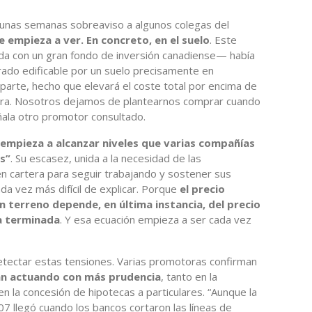
e unas semanas sobreaviso a algunos colegas del
 empieza a ver. En concreto, en el suelo
. Este
da con un gran fondo de inversión canadiense— había
ado edificable por un suelo precisamente en
parte, hecho que elevará el coste total por encima de
cura. Nosotros dejamos de plantearnos comprar cuando
ñala otro promotor consultado.
empieza a alcanzar niveles que varias compañías
s”
. Su escasez, unida a la necesidad de las
 cartera para seguir trabajando y sostener sus
da vez más difícil de explicar. Porque
el precio
terreno depende, en última instancia, del precio
da terminada
. Y esa ecuación empieza a ser cada vez
tectar estas tensiones. Varias promotoras confirman
tán actuando con más prudencia
, tanto en la
en la concesión de hipotecas a particulares. “Aunque la
007 llegó cuando los bancos cortaron las líneas de