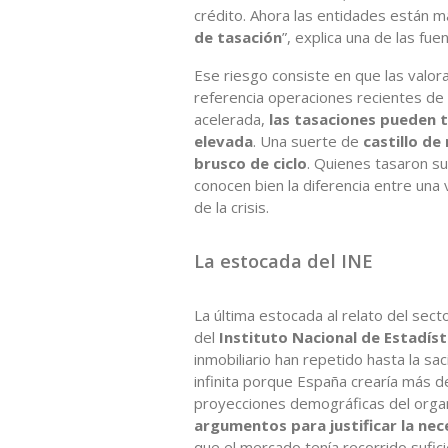
crédito. Ahora las entidades están m
de tasación
”, explica una de las fu
Ese riesgo consiste en que las valor
referencia operaciones recientes de
acelerada,
las tasaciones pueden 
elevada
. Una suerte de
castillo de
brusco de ciclo
. Quienes tasaron su
conocen bien la diferencia entre una 
de la crisis.
La estocada del INE
La última estocada al relato del sect
del
Instituto Nacional de Estadíst
inmobiliario han repetido hasta la s
infinita porque España crearía más 
proyecciones demográficas del organ
argumentos para justificar la nec
que el mercado tenía recorrido sufi