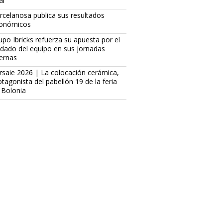
al
rcelanosa publica sus resultados
onómicos
upo Ibricks refuerza su apuesta por el
idado del equipo en sus jornadas
ternas
rsaie 2026 | La colocación cerámica,
otagonista del pabellón 19 de la feria
 Bolonia