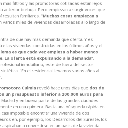
 más filtros y las promotoras cotizadas están lejos
la anterior burbuja. Pero empiezan a surgir voces que
 resultan familiares.
“Muchas cosas empiezan a
on varios miles de viviendas desarrolladas a lo largo de
antra de que hay más demanda que oferta. Y es
re las viviendas construidas en los últimos años y el
blema es que cada vez empieza a haber menos
e. La oferta está expulsando a la demanda
”,
ofesional inmobiliario, este de fuera del sector
intética: “En el residencial llevamos varios años al
”.
promotora Culmia
reveló hace unos días que
dos de
n un presupuesto inferior a 200.000 euros para
en Madrid y en buena parte de las grandes ciudades
amente en una quimera. Basta una búsqueda rápida en
 casi imposible encontrar una vivienda de dos
uros en, por ejemplo, los Desarrollos del Sureste, los
 aspiraban a convertirse en un oasis de la vivienda