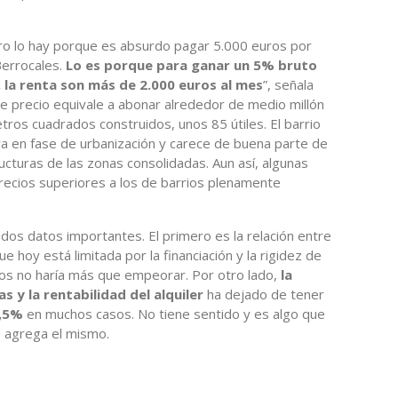
ro lo hay porque es absurdo pagar 5.000 euros por
Berrocales.
Lo es porque para ganar un 5% bruto
, la renta son más de 2.000 euros al mes
”, señala
se precio equivale a abonar alrededor de medio millón
ros cuadrados construidos, unos 85 útiles. El barrio
ra en fase de urbanización y carece de buena parte de
ructuras de las zonas consolidadas. Aun así, algunas
recios superiores a los de barrios plenamente
os datos importantes. El primero es la relación entre
e hoy está limitada por la financiación y la rigidez de
pos no haría más que empeorar. Por otro lado,
la
as y la rentabilidad del alquiler
ha dejado de tener
2,5%
en muchos casos. No tiene sentido y es algo que
, agrega el mismo.