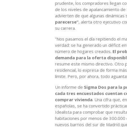
prudente, los compradores llegan con
de los niveles de apalancamiento de 
advierten de que algunas dinámicas sí
parecerse”
, alerta otro ejecutivo c
su carrera.
“Nos pasamos el día repitiendo el m
verdad: se ha generado un déficit ent
número de hogares creados.
El pro
demanda para la oferta disponibl
resume este mismo directivo. Otro pr
residencial, lo expresa de forma más s
límite. Pero, por ahora, todo aguanta
Un informe de
Sigma Dos para la 
cada tres encuestados cuentan co
comprar vivienda
. Una cifra que, 
españolas, se ha convertido práctic
Idealista para comprobar que resulta
habitaciones por menos de 300.000 e
nuevos barrios del sur de Madrid que