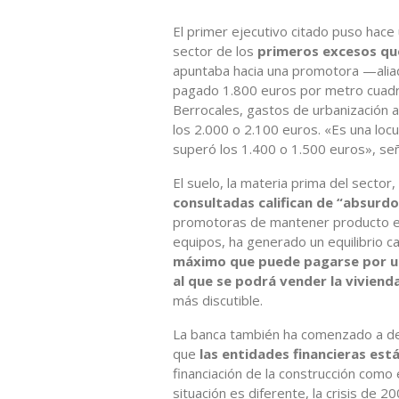
El primer ejecutivo citado puso hac
sector de los
primeros excesos que
apuntaba hacia una promotora —alia
pagado 1.800 euros por metro cuadr
Berrocales, gastos de urbanización a
los 2.000 o 2.100 euros. «Es una lo
superó los 1.400 o 1.500 euros», se
El suelo, la materia prima del sector,
consultadas califican de “absurdo
promotoras de mantener producto en
equipos, ha generado un equilibrio ca
máximo que puede pagarse por un 
al que se podrá vender la vivien
más discutible.
La banca también ha comenzado a de
que
las entidades financieras es
financiación de la construcción como 
situación es diferente, la crisis de 2