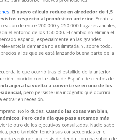
iones
.
El nuevo cálculo reduce en alrededor de 1,5
evistos respecto al pronóstico anterior
. Frente a
 creación de entre 200.000 y 250.000 hogares anuales,
acia el entorno de los 150.000. El cambio no elimina el
mercado español, especialmente en las grandes
relevante: la demanda no es ilimitada. Y, sobre todo,
precios a los que se está lanzando buena parte de la
uerda lo que ocurrió tras el estallido de la anterior
ucción coincidió con la salida de España de cientos de
 extranjera ha vuelto a convertirse en uno de los
sidencial
, pero persiste una incógnita: qué ocurrirá
 entrar en recesión.
temprano. No lo dudes.
Cuando las cosas van bien,
conómicos. Pero cada día que pasa estamos más
dvierte otro de los ejecutivos consultados. Nadie sabe
ómica, pero también tendrá sus consecuencias en el
e pueda venir por una crisis de deuda, con una subida de