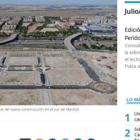
Juli
Edici
Periód
Consul
la edi
el lect
Pulsa a
LO MÁ
os de nueva construcción en el sur de Madrid.
1
Un
ca
2
Su
Ca