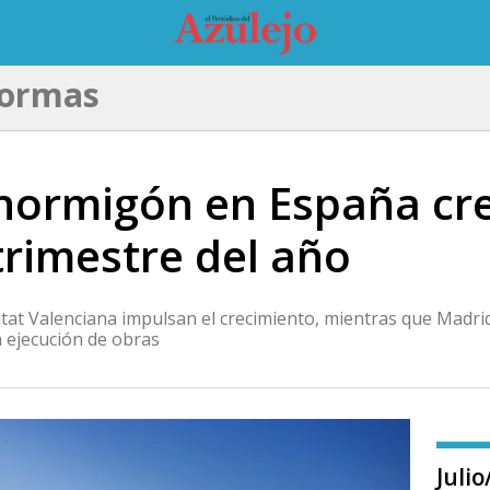
formas
l hormigón en España cr
trimestre del año
unitat Valenciana impulsan el crecimiento, mientras que Madr
ta ejecución de obras
Juli