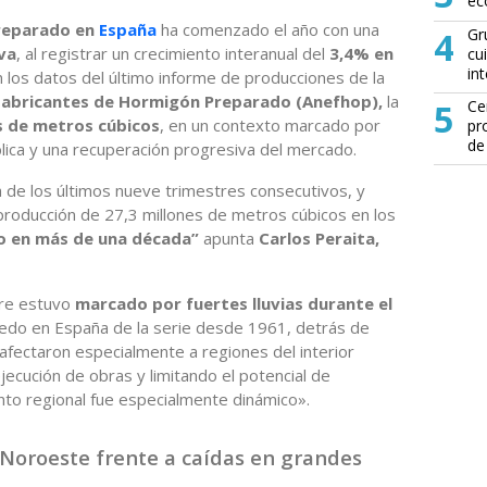
ec
reparado en
España
ha comenzado el año con una
4
Gr
va
, al registrar un crecimiento interanual del
3,4% en
cu
in
los datos del último informe de producciones de la
 Fabricantes de Hormigón Preparado (Anefhop),
la
5
Ce
es de metros cúbicos
, en un contexto marcado por
pr
de
ública y una recuperación progresiva del mercado.
a de los últimos nueve trimestres consecutivos, y
roducción de 27,3 millones de metros cúbicos en los
to en más de una década”
apunta
Carlos Peraita,
tre estuvo
marcado por fuertes lluvias durante el
do en España de la serie desde 1961, detrás de
fectaron especialmente a regiones del interior
ejecución de obras y limitando el potencial de
nto regional fue especialmente dinámico».
 Noroeste frente a caídas en grandes