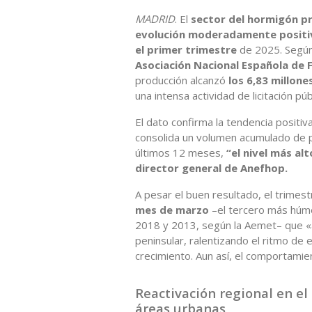
MADRID
. El
sector del hormigón p
evolución moderadamente positi
el primer trimestre
de 2025. Según 
Asociación Nacional Española de
producción alcanzó
los 6,83 millon
una intensa actividad de licitación p
El dato confirma la tendencia positiv
consolida un volumen acumulado de p
últimos 12 meses,
“el nivel más al
director general de Anefhop.
A pesar el buen resultado, el trimes
mes de marzo
–el tercero más húme
2018 y 2013, según la Aemet– que «a
peninsular, ralentizando el ritmo de 
crecimiento. Aun así, el comportamie
Reactivación regional en el
áreas urbanas