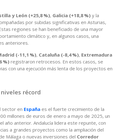
tilla y León (+25,8 %)
,
Galicia (+18,8 %)
y la
compañadas por subidas significativas en Asturias,
. Estas regiones se han beneficiado de una mayor
portamiento climático y, en algunos casos, una
es anteriores.
adrid (-11,1 %)
,
Cataluña (-8,4 %)
,
Extremadura
,6 %)
registraron retrocesos. En estos casos, se
uvias con una ejecución más lenta de los proyectos en
 niveles récord
l sector en
España
es el fuerte crecimiento de la
13.900 millones de euros de enero a mayo de 2025, un
 año anterior. Andalucía lidera este repunte, con
racias a grandes proyectos como la ampliación del
l de Málaga o nuevas inversiones del
Corredor