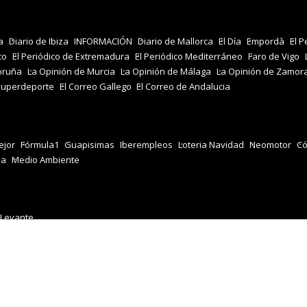
a
Diario de Ibiza
INFORMACIÓN
Diario de Mallorca
El Día
Empordà
El P
co
El Periódico de Extremadura
El Periódico Mediterráneo
Faro de Vigo
oruña
La Opinión de Murcia
La Opinión de Málaga
La Opinión de Zamor
Superdeporte
El Correo Gallego
El Correo de Andalucia
jor
Fórmula1
Guapisimas
Iberempleos
Loteria Navidad
Neomotor
Có
za
Medio Ambiente
 Levante