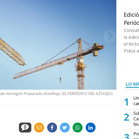
Edici
Periód
Consul
la edi
el lect
Pulsa a
LO MÁ
s de Hormigón Preparado (Anefhop).
(EL PERIÓDICO DEL AZULEJO)
1
Un
ca
2
Su
Ca
fin
0
3
Po