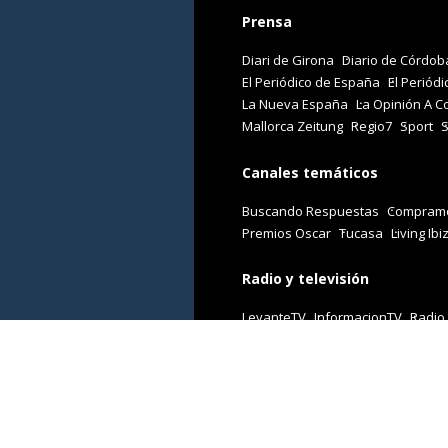
Prensa
Diari de Girona
Diario de Córdob
El Periódico de España
El Periódi
La Nueva España
La Opinión A C
Mallorca Zeitung
Regio7
Sport
Canales temáticos
Buscando Respuestas
Comprame
Premios Oscar
Tucasa
Living Ibi
Radio y televisión
LevanteTV
InformacionTV
Radio
Revistas
Cuore
Stilo
Viajar
Woman