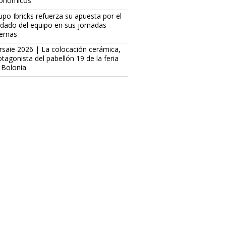
onómicos
upo Ibricks refuerza su apuesta por el
idado del equipo en sus jornadas
ternas
rsaie 2026 | La colocación cerámica,
otagonista del pabellón 19 de la feria
 Bolonia