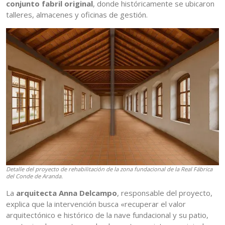
conjunto fabril original
, donde históricamente se ubicaron
talleres, almacenes y oficinas de gestión.
Detalle del proyecto de rehabilitación de la zona fundacional de la Real Fábrica
del Conde de Aranda.
La
arquitecta Anna Delcampo
, responsable del proyecto,
explica que la intervención busca «recuperar el valor
arquitectónico e histórico de la nave fundacional y su patio,