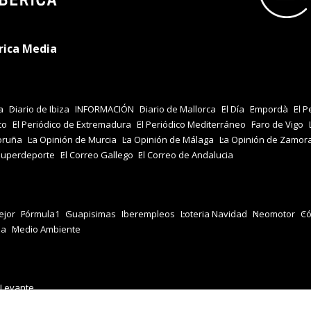
rica Media
a
Diario de Ibiza
INFORMACIÓN
Diario de Mallorca
El Día
Empordà
El P
co
El Periódico de Extremadura
El Periódico Mediterráneo
Faro de Vigo
oruña
La Opinión de Murcia
La Opinión de Málaga
La Opinión de Zamor
Superdeporte
El Correo Gallego
El Correo de Andalucia
jor
Fórmula1
Guapisimas
Iberempleos
Loteria Navidad
Neomotor
Có
za
Medio Ambiente
 Levante