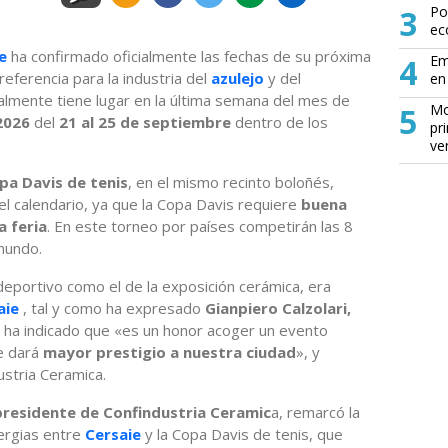
3
Po
ec
e
ha confirmado oficialmente las fechas de su próxima
4
Em
referencia para la industria del
azulejo
y del
en 
almente tiene lugar en la última semana del mes de
5
Mo
2026
del
21 al 25 de septiembre
dentro de los
pr
ve
pa Davis de tenis
, en el mismo recinto boloñés,
 el calendario, ya que la Copa Davis requiere
buena
a feria
. En este torneo por países competirán las 8
mundo.
 deportivo como el de la exposición cerámica, era
aie
, tal y como ha expresado
Gianpiero Calzolari,
n ha indicado que «es un honor acoger un evento
ue dará
mayor prestigio a nuestra ciudad
», y
ustria Ceramica.
presidente de Confindustria Ceramic
a, remarcó la
nergias entre
Cersaie
y la Copa Davis de tenis, que