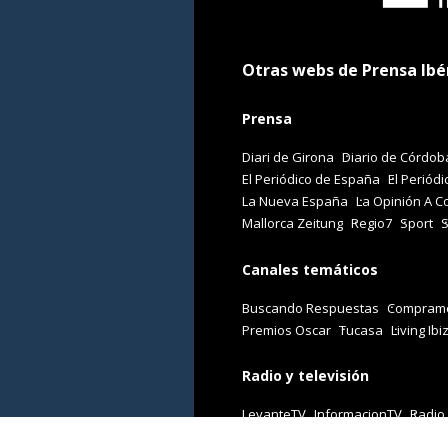
Otras webs de Prensa Ibé
Prensa
Diari de Girona
Diario de Córdob
El Periódico de España
El Periódi
La Nueva España
La Opinión A C
Mallorca Zeitung
Regio7
Sport
Canales temáticos
Buscando Respuestas
Comprame
Premios Oscar
Tucasa
Living Ibi
Radio y televisión
LevanteTV
InformacionTV
Radio