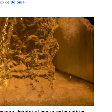
tico de
Bolonia
».
mansa, Iberotek y Lamosa, en las noticias