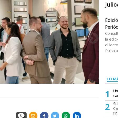
Juli
Edici
Periód
Consul
la edi
el lect
Pulsa a
LO MÁ
1
Un
ca
2
Su
Ca
fin
0