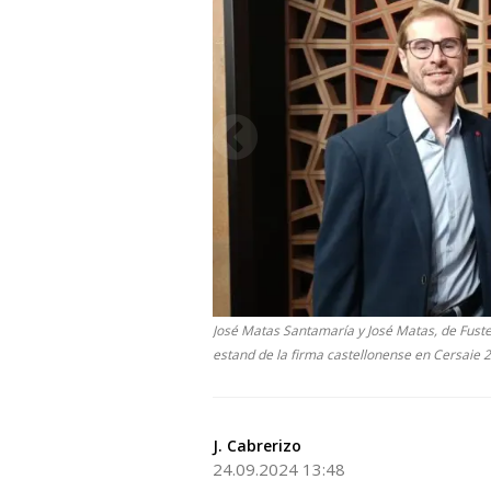
José Matas Santamaría y José Matas, de Fuste
estand de la firma castellonense en Cersaie 
J. Cabrerizo
24.09.2024 13:48