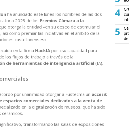
ec
4
Gr
lón
ha anunciado este lunes los nombres de las dos
cu
in
catoria 2023 de los
Premios Cámara a la
o que otorga la entidad «en su deseo de estimular el
5
Ce
, así como premiar las iniciativas en el ámbito de la
pr
de
zaciones castellonenses».
ecaído en la firma
HackIA
por «su capacidad para
de los flujos de trabajo a través de la
 de herramientas de inteligencia artificial
(IA).
comerciales
 acordó por unanimidad otorgar a Fustecma un
accésit
de espacios comerciales dedicados a la venta de
pecializado en la digitalización de museos, que ha sido
 cerámicos.
 significativo, transformando las salas de exposiciones