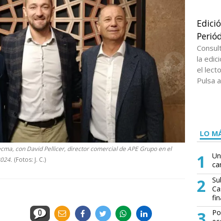
Edici
Periód
Consul
la edi
el lect
Pulsa a
LO MÁ
cma, con David Pellicer, director comercial de APE Grupo en el
1
Un
2024.
(Fotos: J. C.)
ca
2
Su
Ca
fin
3
Po
0