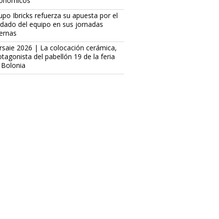
onómicos
upo Ibricks refuerza su apuesta por el
idado del equipo en sus jornadas
ternas
rsaie 2026 | La colocación cerámica,
otagonista del pabellón 19 de la feria
 Bolonia