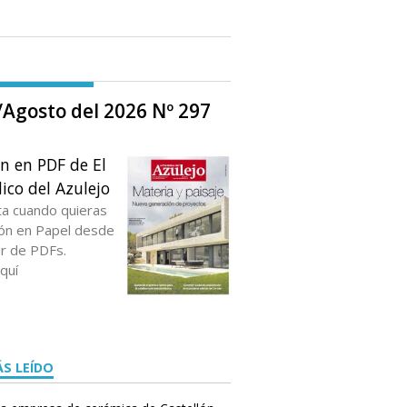
o/Agosto del 2026 Nº 297
ón en PDF de El
ico del Azulejo
ta cuando quieras
ción en Papel desde
or de PDFs.
quí
S LEÍDO