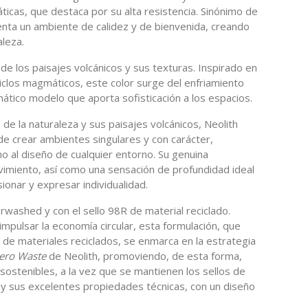
icas, que destaca por su alta resistencia. Sinónimo de
enta un ambiente de calidez y de bienvenida, creando
aleza.
 de los paisajes volcánicos y sus texturas. Inspirado en
ciclos magmáticos, este color surge del enfriamiento
mático modelo que aporta sofisticación a los espacios.
 de la naturaleza y sus paisajes volcánicos, Neolith
de crear ambientes singulares y con carácter,
 al diseño de cualquier entorno. Su genuina
evimiento, así como una sensación de profundidad ideal
onar y expresar individualidad.
washed y con el sello 98R de material reciclado.
pulsar la economía circular, esta formulación, que
% de materiales reciclados, se enmarca en la estrategia
ero Waste
de Neolith, promoviendo, de esta forma,
ostenibles, a la vez que se mantienen los sellos de
h y sus excelentes propiedades técnicas, con un diseño