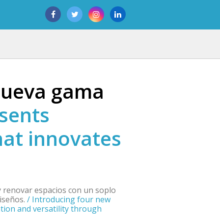
nueva gama
esents
at innovates
y renovar espacios con un soplo
diseños.
/
Introducing four new
ation and versatility through