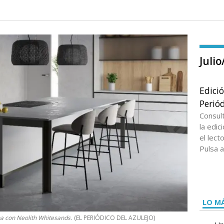
Juli
Edici
Periód
Consul
la edi
el lect
Pulsa a
LO MÁ
na con Neolith Whitesands.
(EL PERIÓDICO DEL AZULEJO)