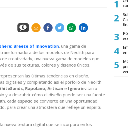
1
Un
ca
2
Su
Ca
fin
0
3
Po
ec
here: Breeze of Innovation
, una gama de
4
Em
 transformadora de los modelos de Neolith para
en 
o de creatividad», una nueva gama de modelos que
5
Mo
avés de sus texturas, colores y diseños únicos.
pr
ve
representan las últimas tendencias en diseño,
 digitales y completando así el porfolio de Neolith
hiteSands
,
Rapolano
,
Artisan
e
Ignea
invitan a
mbio y a descubrir cómo el diseño puede ser una fuente
lith, cada espacio se convierte en una oportunidad
do, para crear una atmósfera que refleje un espíritu
a nueva textura digital que se incorpora en los