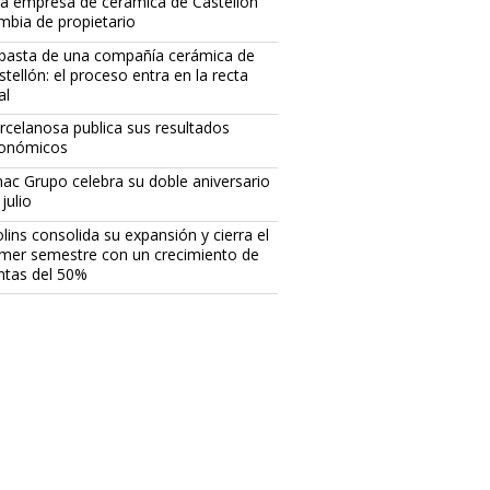
a empresa de cerámica de Castellón
mbia de propietario
basta de una compañía cerámica de
stellón: el proceso entra en la recta
al
rcelanosa publica sus resultados
onómicos
ac Grupo celebra su doble aniversario
julio
lins consolida su expansión y cierra el
imer semestre con un crecimiento de
ntas del 50%