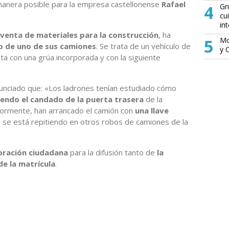
manera posible para la empresa castellonense
Rafael
4
Gr
cu
in
venta de materiales para la construcción
, ha
5
Mo
o de uno de sus camiones
. Se trata de un vehículo de
y 
a con una grúa incorporada y con la siguiente
unciado que: «Los ladrones tenían estudiado cómo
endo el candado de la puerta trasera
de la
rmente, han arrancado el camión con
una llave
e se está repitiendo en otros robos de camiones de la
oración ciudadana
para la difusión tanto de
la
e la matrícula
.