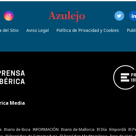
 del Sitio
Aviso Legal
Política de Privacidad y Cookies
Publ
rica Media
a
Diario de Ibiza
INFORMACIÓN
Diario de Mallorca
El Día
Empordà
El P
co
El Periódico de Extremadura
El Periódico Mediterráneo
Faro de Vigo