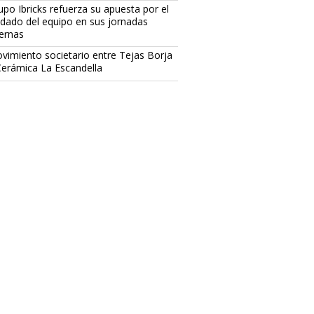
upo Ibricks refuerza su apuesta por el
idado del equipo en sus jornadas
ternas
vimiento societario entre Tejas Borja
Cerámica La Escandella