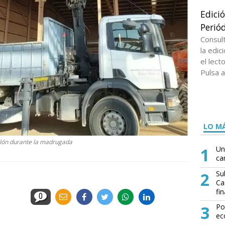
Edici
Periód
Consul
la edi
el lect
Pulsa a
LO MÁ
lón durante la madrugada
1
Un
ca
2
Su
Ca
fin
0
3
Po
ec