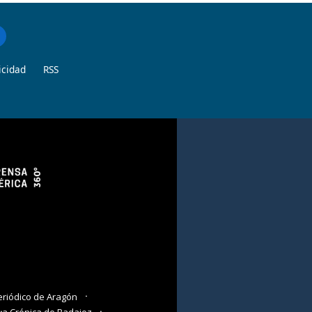
icidad
RSS
eriódico de Aragón
La Crónica de Badajoz