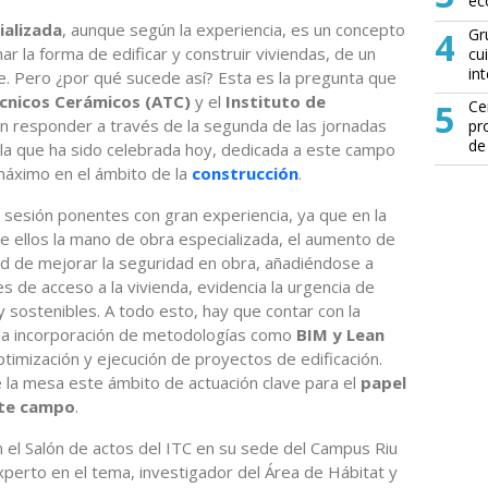
ec
ializada
, aunque según la experiencia, es un concepto
4
Gr
ar la forma de edificar y construir viviendas, de un
cu
in
e. Pero ¿por qué sucede así? Esta es la pregunta que
écnicos Cerámicos (ATC)
y el
Instituto de
5
Ce
n responder a través de la segunda de las jornadas
pr
de
la que ha sido celebrada hoy, dedicada a este campo
máximo en el ámbito de la
construcción
.
 sesión ponentes con gran experiencia, ya que en la
re ellos la mano de obra especializada, el aumento de
ad de mejorar la seguridad en obra, añadiéndose a
es de acceso a la vivienda, evidencia la urgencia de
 sostenibles. A todo esto, hay que contar con la
de la incorporación de metodologías como
BIM y Lean
optimización y ejecución de proyectos de edificación.
 la mesa este ámbito de actuación clave para el
papel
ste campo
.
n el Salón de actos del ITC en su sede del Campus Riu
xperto en el tema, investigador del Área de Hábitat y