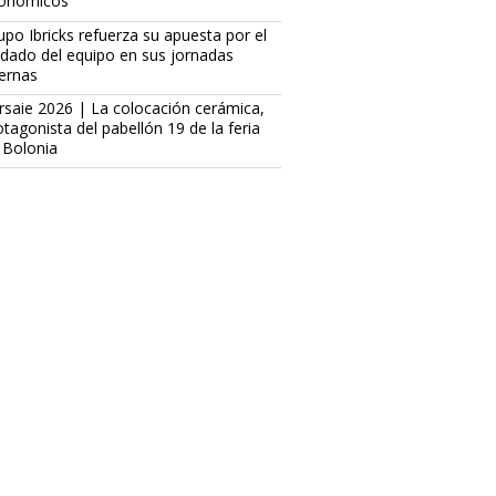
onómicos
upo Ibricks refuerza su apuesta por el
idado del equipo en sus jornadas
ternas
rsaie 2026 | La colocación cerámica,
otagonista del pabellón 19 de la feria
 Bolonia