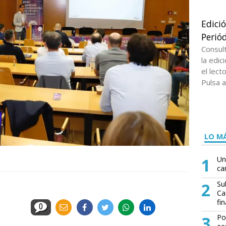
Edici
Periód
Consul
la edi
el lect
Pulsa a
LO MÁ
1
Un
ca
2
Su
Ca
fin
0
3
Po