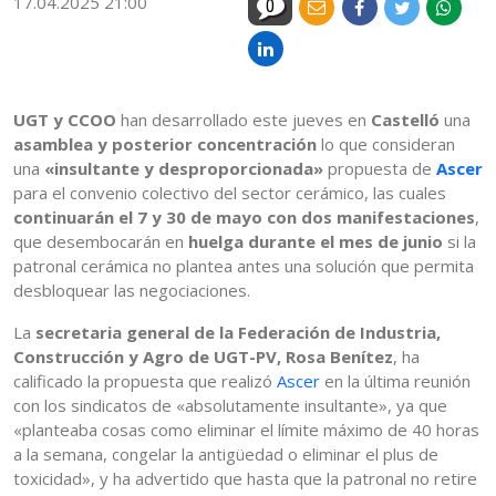
17.04.2025 21:00
0
UGT y CCOO
han desarrollado este jueves en
Castelló
una
asamblea y posterior concentración
lo que consideran
una
«insultante y desproporcionada»
propuesta de
Ascer
para el convenio colectivo del sector cerámico, las cuales
continuarán el 7 y 30 de mayo con dos manifestaciones
,
que desembocarán en
huelga durante el mes de junio
si la
patronal cerámica no plantea antes una solución que permita
desbloquear las negociaciones.
La
secretaria general de la Federación de Industria,
Construcción y Agro de UGT-PV, Rosa Benítez
, ha
calificado la propuesta que realizó
Ascer
en la última reunión
con los sindicatos de «absolutamente insultante», ya que
«planteaba cosas como eliminar el límite máximo de 40 horas
a la semana, congelar la antigüedad o eliminar el plus de
toxicidad», y ha advertido que hasta que la patronal no retire