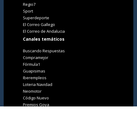
Regio7
Sport
Superdeporte
El Correo Gallego
El Correo de Andalucia
Canales temáticos
Buscando Respuestas
Compramejor
Fórmula1
Guapisimas
Iberempleos
Loteria Navidad
Neomotor
Código Nuevo
Premios Goya
Premios Oscar
Tucasa
Living Ibiza
Medio Ambiente