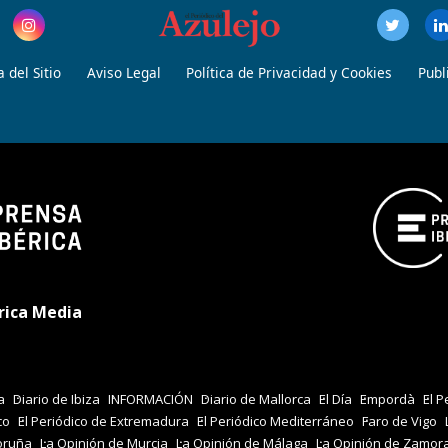
 del Sitio
Aviso Legal
Política de Privacidad y Cookies
Publ
rica Media
a
Diario de Ibiza
INFORMACIÓN
Diario de Mallorca
El Día
Empordà
El P
co
El Periódico de Extremadura
El Periódico Mediterráneo
Faro de Vigo
oruña
La Opinión de Murcia
La Opinión de Málaga
La Opinión de Zamor