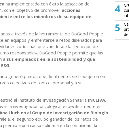
ica
ha implementado con éxito la aplicación de
4
Gr
4, con el objetivo de promover
acciones
cu
in
ente entre los miembros de su equipo de
5
Ce
pr
lsadas a través de la herramienta de DoGood People
de
se en equipos y enfrentarse a retos diseñados para
tividades cotidianas que van desde la reducción de
nsumo responsable». DoGood People permite que las
n a sus empleados en la sostenibilidad y que
 ESG.
tado generó puntos que, finalmente, se tradujeron en
erzos colectivos de todo el personal y a su
stinó al Instituto de Investigación Sanitaria
INCLIVA
,
oyar la investigación oncológica, específicamente en
Ana Lluch en el Grupo de Investigación de Biología
alela, el segundo equipo ganador de los retos de
 premio a una causa solidaria en la comunidad:
la