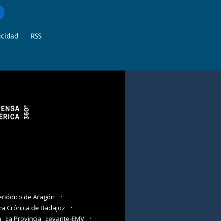
icidad
RSS
eriódico de Aragón
La Crónica de Badajoz
a
La Provincia
Levante-EMV