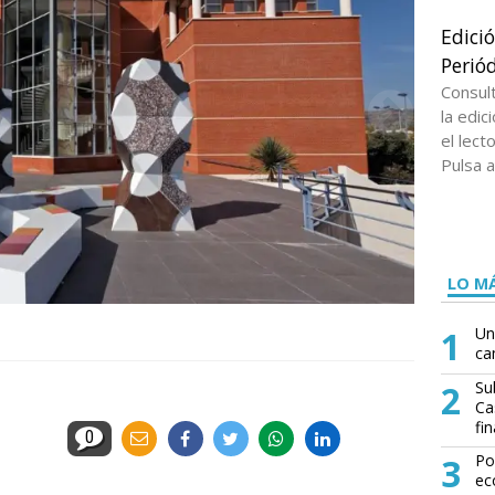
Edici
Periód
Consul
la edi
el lect
Pulsa a
LO MÁ
1
Un
ca
2
Su
Ca
fin
0
3
Po
ec