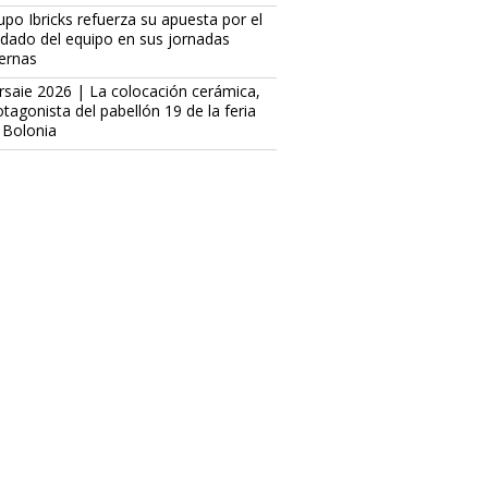
upo Ibricks refuerza su apuesta por el
idado del equipo en sus jornadas
ternas
rsaie 2026 | La colocación cerámica,
otagonista del pabellón 19 de la feria
 Bolonia