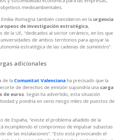
dos y sostenibilidad económica para las empresas,
 objetivos medioambientales.
y Emilia-Romagna también coincidieron en la
urgencia
ropeos de investigación estratégica
,
de la UE, “dedicados al sector cerámico, en los que
y universidades de ambos territorios para apoyar la
 autonomía estratégica de las cadenas de suministro”.
rgas adicionales
a de la
Comunitat Valenciana
ha precisado que la
e recorte de derechos de emisión supondría una
carga
es de euros
. Según ha advertido, esta situación
tividad y pondría en serio riesgo miles de puestos de
o de España, “existe el problema añadido de la
tá incumpliendo el compromiso de impulsar subastas
ón de las instalaciones”. “Esto está provocando el