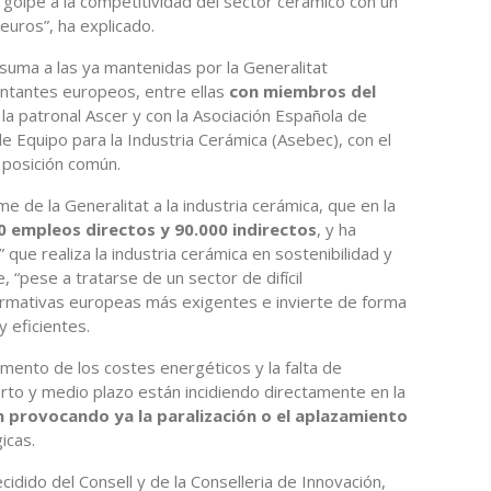
 golpe a la competitividad del sector cerámico con un
uros”, ha explicado.
e suma a las ya mantenidas por la Generalitat
ntantes europeos, entre ellas
con miembros del
 la patronal Ascer y con la Asociación Española de
e Equipo para la Industria Cerámica (Asebec), con el
 posición común.
me de la Generalitat a la industria cerámica, que en la
0 empleos directos y 90.000 indirectos
, y ha
que realiza la industria cerámica en sostenibilidad y
, “pese a tratarse de un sector de difícil
ormativas europeas más exigentes e invierte de forma
 eficientes.
mento de los costes energéticos y la falta de
orto y medio plazo están incidiendo directamente en la
n provocando ya la paralización o el aplazamiento
icas.
idido del Consell y de la Conselleria de Innovación,