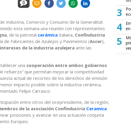
fin
0
3
Po
ec
 de Industria, Comercio y Consumo de la Generalitat
4
Em
tenido esta semana una reunión con representantes
en 
gna
, de la patronal
cerámica
italiana,
Confindustria
5
Mo
ola de Fabricantes de Azulejos y Pavimentos (
Ascer
),
pr
ntereses de la industria azulejera
ante las
ve
establecer una
cooperación entre ambos gobiernos
de refuerzo” que permitan mejorar la competitividad
opuesta actual de recortes de los derechos de emisión
 menor impacto posible sobre la industria cerámica,
comentado Felipe Carrasco.
ticipación entre otros del vicepresidente, de la región,
iembros de la asociación Confindustria
Ceramica
inear posiciones y avanzar en una actuación conjunta
mento Europeo.