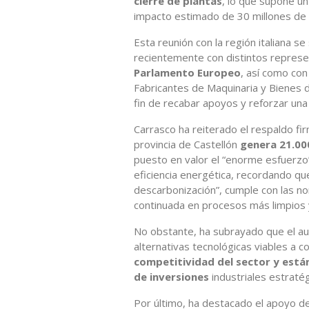
cierre de plantas
, lo que supone un
impacto estimado de 30 millones de e
Esta reunión con la región italiana s
recientemente con distintos represe
Parlamento Europeo
, así como con
Fabricantes de Maquinaria y Bienes d
fin de recabar apoyos y reforzar una
Carrasco ha reiterado el respaldo fir
provincia de Castellón
genera 21.00
puesto en valor el “enorme esfuerzo” 
eficiencia energética, recordando que
descarbonización”, cumple con las n
continuada en procesos más limpios y
No obstante, ha subrayado que el au
alternativas tecnológicas viables a c
competitividad del sector y está
de inversiones
industriales estratég
Por último, ha destacado el apoyo dec