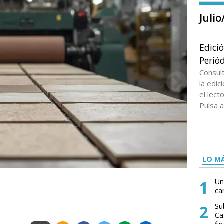
Juli
Edici
Periód
Consul
la edi
el lect
Pulsa a
LO MÁ
1
Un
ca
2
Su
Ca