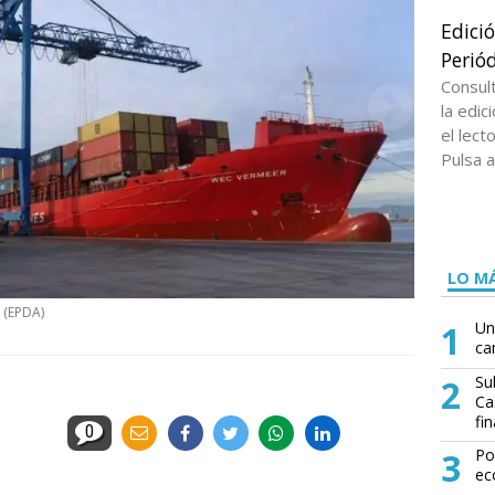
Edici
Periód
Consul
la edi
el lect
Pulsa a
LO MÁ
.
(EPDA)
1
Un
ca
2
Su
Ca
fin
0
3
Po
ec