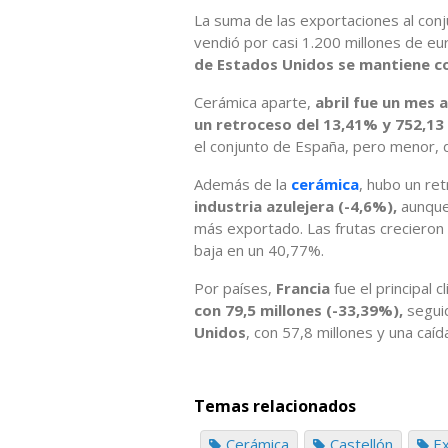
La suma de las exportaciones al co
vendió por casi 1.200 millones de e
de Estados Unidos se mantiene co
Cerámica aparte,
abril fue un mes 
un retroceso del 13,41% y 752,13
el conjunto de España, pero menor, 
Además de la
cerámica
, hubo un re
industria azulejera (-4,6%),
aunque
más exportado. Las frutas crecieron 
baja en un 40,77%.
Por países,
Francia
fue el principal 
con 79,5 millones (-33,39%),
segui
Unidos
, con 57,8 millones y una caí
Temas relacionados
Cerámica
Castellón
E