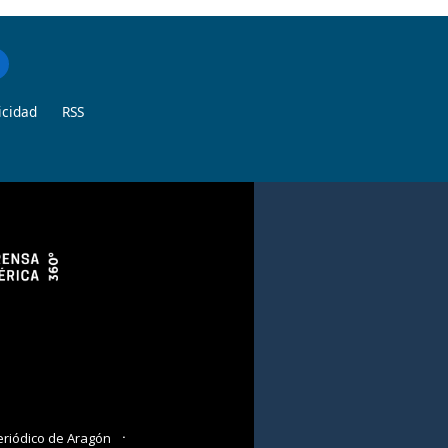
icidad
RSS
eriódico de Aragón