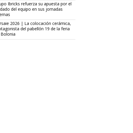
upo Ibricks refuerza su apuesta por el
idado del equipo en sus jornadas
ternas
rsaie 2026 | La colocación cerámica,
otagonista del pabellón 19 de la feria
 Bolonia