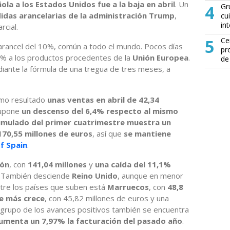
ola a los Estados Unidos fue a la baja en abril
. Un
4
Gr
idas arancelarias de la administración Trump
,
cu
in
cial.
5
Ce
n arancel del 10%, común a todo el mundo. Pocos días
pr
% a los productos procedentes de la
Unión Europea
.
de
iante la fórmula de una tregua de tres meses, a
omo resultado
unas ventas en abril de 42,34
supone
un descenso del 6,4% respecto al mismo
umulado del primer cuatrimestre muestra un
170,55 millones de euros
, así que
se mantiene
of Spain
.
ión
, con
141,04 millones
y
una caída del 11,1%
. También desciende
Reino Unido
, aunque en menor
ntre los países que suben está
Marruecos
, con
48,8
ue más crece
, con 45,82 millones de euros y una
 grupo de los avances positivos también se encuentra
aumenta un 7,97% la facturación del pasado año
.