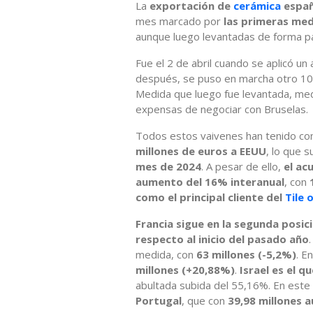
La
exportación de
cerámica
españ
mes marcado por
las primeras med
aunque luego levantadas de forma par
Fue el 2 de abril cuando se aplicó u
después, se puso en marcha otro 10
Medida que luego fue levantada, med
expensas de negociar con Bruselas.
Todos estos vaivenes han tenido c
millones de euros a EEUU
, lo que 
mes de 2024
. A pesar de ello,
el ac
aumento del 16% interanual
, con
como el principal cliente del
Tile 
Francia sigue en la segunda posic
respecto al inicio del pasado año
medida, con
63 millones (-5,2%)
. E
millones (+20,88%)
.
Israel es el q
abultada subida del 55,16%. En este
Portugal
, que con
39,98 millones 