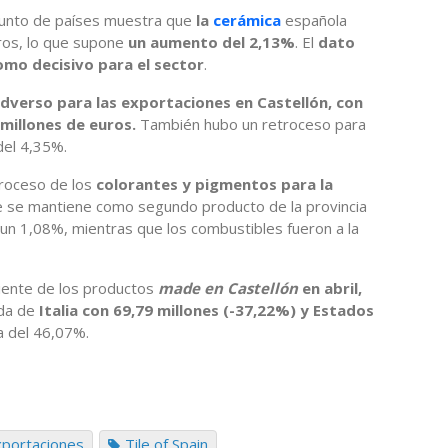
njunto de países muestra que
la
cerámica
española
uros, lo que supone
un aumento del 2,13%
. El
dato
mo decisivo para el sector
.
adverso para las exportaciones en Castellón, con
 millones de euros.
También hubo un retroceso para
del 4,35%.
troceso de los
colorantes y pigmentos para la
 se mantiene como segundo producto de la provincia
un 1,08%, mientras que los combustibles fueron a la
cliente de los productos
made en Castellón
en abril,
da de
Italia con 69,79 millones (-37,22%) y Estados
da del 46,07%.
xportaciones
Tile of Spain