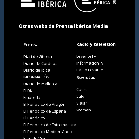
Otras webs de Prensa Ibérica Media
Radio y televisión
Prensa
LevanteTV
Diari de Girona
InformacionTV
Diario de Córdoba
Radio Levante
Diario de Ibiza
INFORMACIÓN
Revistas
Diario de Mallorca
Cuore
El Día
Stilo
Empordà
Viajar
El Periódico de Aragón
Woman
El Periódico de España
El Periódico
El Periódico de Extremadura
El Periódico Mediterráneo
Faro de Vigo