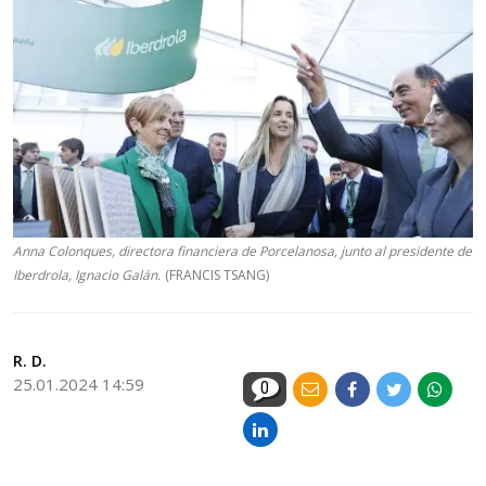
Anna Colonques, directora financiera de Porcelanosa, junto al presidente de
Iberdrola, Ignacio Galán.
(FRANCIS TSANG)
R. D.
25.01.2024 14:59
0