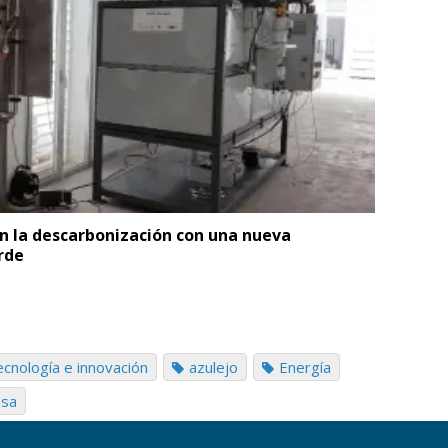
en la descarbonización con una nueva
rde
cnología e innovación
azulejo
Energía
osa