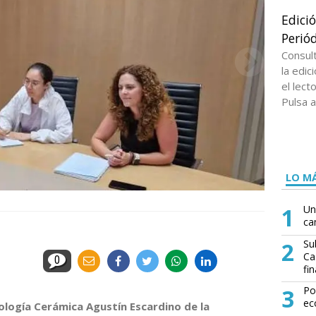
Edici
Periód
Consul
la edi
el lect
Pulsa a
LO MÁ
1
Un
ca
2
Su
Ca
0
fin
3
Po
ec
ología Cerámica Agustín Escardino de la