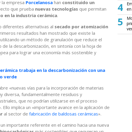
 la empresa
Porcelanosa
han
constituido un
4
Em
oyecto que prueba
nuevas tecnologías
que permitan
en 
 en la industria cerámica
.
5
Mo
pr
 diferentes alternativas al
secado por atomización
ve
primeros resultados han mostrado que existe la
 utilizando un método de granulación que reduce el
 de la descarbonización, en sintonía con la hoja de
ropea para lograr una economía más sostenible y
cerámica trabaja en la descarbonización con una
no verde
bre «nuevas vías para la incorporación de materias
uy diversa, fundamentalmente residuos y
triales, que no podrían utilizarse en el proceso
 Ello implica un «importante avance en la aplicación de
ar
al sector de
fabricación de baldosas cerámicas
».
 un importante referente en el camino hacia una nueva
hipocarbónicas
más sostenibles que requieran un