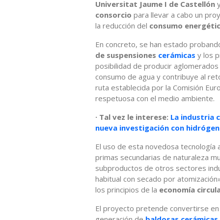
Universitat Jaume I de Castellón
y
consorcio
para llevar a cabo un pr
la reducción del
consumo energético
En concreto, se han estado probando
de suspensiones
cerámicas
y los 
posibilidad de producir aglomerados
consumo de agua y contribuye al reto
ruta establecida por la Comisión Eu
respetuosa con el medio ambiente.
· Tal vez le interese:
La industria 
nueva investigación con hidróge
El uso de esta novedosa tecnología a
primas secundarias de naturaleza m
subproductos de otros sectores indus
habitual con secado por atomización».
los principios de la
economía circul
El proyecto pretende convertirse en
generación de
baldosas cerámicas