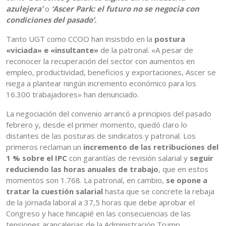
azulejera’
o
‘Ascer Park: el futuro no se negocia con
condiciones del pasado’.
Tanto UGT como CCOO han insistido en la
postura
«viciada» e «insultante»
de la patronal. «A pesar de
reconocer la recuperación del sector con aumentos en
empleo, productividad, beneficios y exportaciones, Ascer se
niega a plantear ningún incremento económico para los
16.300 trabajadores» han denunciado.
La negociación del convenio arrancó a principios del pasado
febrero y, desde el primer momento, quedó claro lo
distantes de las posturas de sindicatos y patronal. Los
primeros reclaman un
incremento de las retribuciones del
1 % sobre el IPC
con garantías de revisión salarial y
seguir
reduciendo las horas anuales de trabajo
, que en estos
momentos son 1.768. La patronal, en cambio,
se opone a
tratar la cuestión salarial
hasta que se concrete la rebaja
de la jornada laboral a 37,5 horas que debe aprobar el
Congreso y hace hincapié en las consecuencias de las
tensiones arancalerias de la Administración Trump.