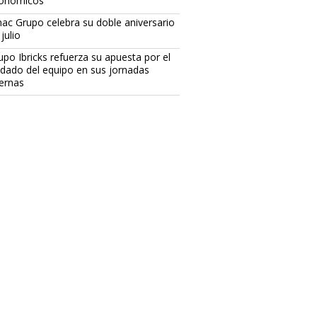
onómicos
ac Grupo celebra su doble aniversario
julio
upo Ibricks refuerza su apuesta por el
idado del equipo en sus jornadas
ternas