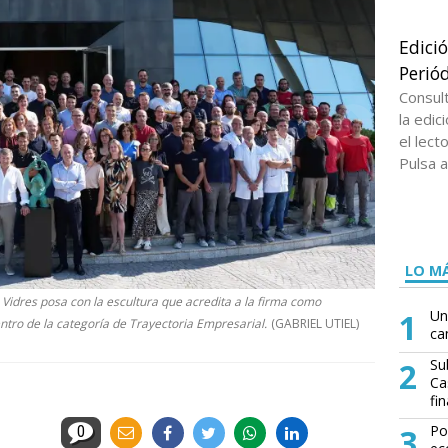
Edici
Periód
Consul
la edi
el lect
Pulsa a
LO MÁ
Vidres posa con la escultura que acredita a la firma como
1
Un
tro de la categoría de Trayectoria Empresarial.
(GABRIEL UTIEL)
ca
2
Su
Ca
fin
3
Po
0