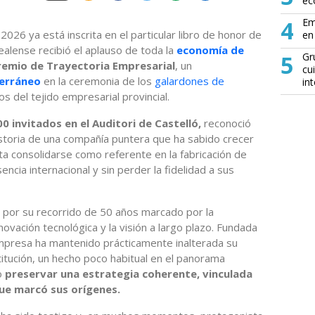
ec
4
Em
 2026 ya está inscrita en el particular libro de honor de
en 
realense recibió el aplauso de toda la
economía de
5
Gr
remio de Trayectoria Empresarial
, un
cu
erráneo
en la ceremonia de los
galardones de
in
os del tejido empresarial provincial.
00 invitados en el Auditori de Castelló,
reconoció
istoria de una compañía puntera que ha sabido crecer
a consolidarse como referente en la fabricación de
ncia internacional y sin perder la fidelidad a sus
s por su recorrido de 50 años marcado por la
 innovación tecnológica y la visión a largo plazo. Fundada
empresa ha mantenido prácticamente inalterada su
titución, un hecho poco habitual en el panorama
o
preservar una estrategia coherente, vinculada
 que marcó sus orígenes.