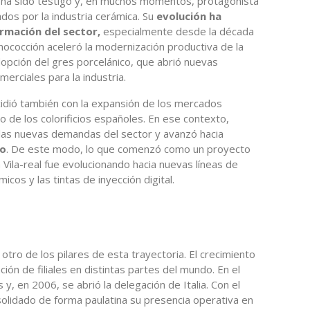
 ha sido testigo y, en muchos momentos, protagonista
os por la industria cerámica. Su
evolución ha
ormación del sector,
especialmente desde la década
onococción aceleró la modernización productiva de la
dopción del gres porcelánico, que abrió nuevas
merciales para la industria.
idió también con la expansión de los mercados
io de los colorificios españoles. En ese contexto,
las nuevas demandas del sector y avanzó hacia
do
. De este modo, lo que comenzó como un proyecto
 Vila-real fue evolucionando hacia nuevas líneas de
cos y las tintas de inyección digital.
 otro de los pilares de esta trayectoria. El crecimiento
ón de filiales en distintas partes del mundo. En el
y, en 2006, se abrió la delegación de Italia. Con el
olidado de forma paulatina su presencia operativa en