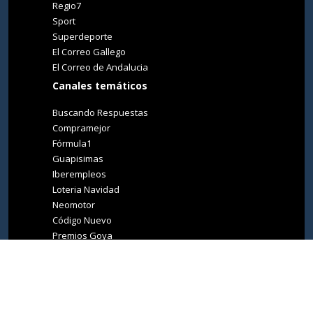
Regio7
Sport
Superdeporte
El Correo Gallego
El Correo de Andalucia
Canales temáticos
Buscando Respuestas
Compramejor
Fórmula1
Guapisimas
Iberempleos
Loteria Navidad
Neomotor
Código Nuevo
Premios Goya
Premios Oscar
Tucasa
Living Ibiza
Medio Ambiente