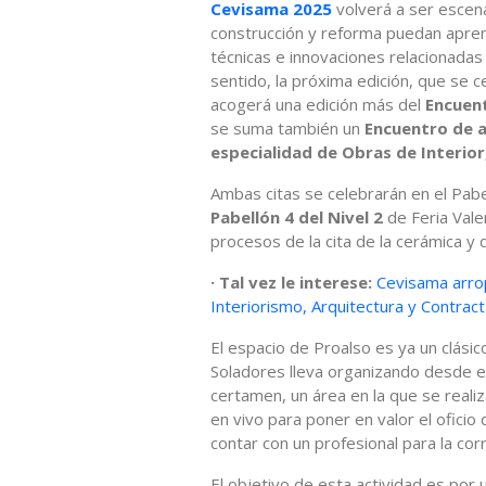
Cevisama 2025
volverá a ser escena
construcción y reforma puedan apren
técnicas e innovaciones relacionadas
sentido, la próxima edición, que se 
acogerá una edición más del
Encuen
se suma también un
Encuentro de a
especialidad de Obras de Interior
Ambas citas se celebrarán en el Pabe
Pabellón 4 del Nivel 2
de Feria Vale
procesos de la cita de la cerámica y 
· Tal vez le interese:
Cevisama arrop
Interiorismo, Arquitectura y Contract
El espacio de Proalso es ya un clásico
Soladores lleva organizando desde 
certamen, un área en la que se reali
en vivo para poner en valor el oficio
contar con un profesional para la cor
El objetivo de esta actividad es por 