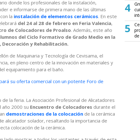
rio donde los profesionales de la instalación,
4
Gr
der e informarse de primera mano de las últimas
cu
in
 con la
instalación de elementos cerámicos
. En este
celebrará
del 24 al 28 de febrero en Feria Valencia
,
5
Ce
tro de Colocadores de
Proalso
. Además, este año
pr
de
lumnos del Ciclo Formativo de Grado Medio en la
, Decoración y Rehabilitación.
llón de Maquinaria y Tecnología de Cevisama, el
ncia, en pleno centro de la innovación en materiales y
del equipamiento para el baño.
ará su oferta comercial con un potente Foro de
 de la feria. La Asociación Profesional de Alicatadores
el año 2000 su
Encuentro de Colocadores
durante el
zan
demostraciones de la colocación
de la cerámica
 de alicatador solador, resaltando la importancia de
recta colocación de la cerámica.
un lado mostrar a todos los visitantes a través de esta