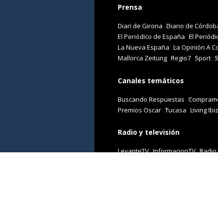
Prensa
Diari de Girona
Diario de Córdob
El Periódico de España
El Periódi
La Nueva España
La Opinión A C
Mallorca Zeitung
Regio7
Sport
Canales temáticos
Buscando Respuestas
Comprame
Premios Oscar
Tucasa
Living Ibi
Radio y televisión
LevanteTV
InformacionTV
Radio
Revistas
Cuore
Stilo
Viajar
Woman