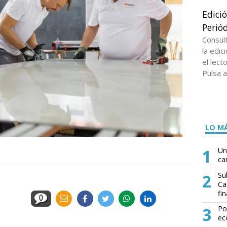
Edici
Periód
Consul
la edi
el lect
Pulsa a
LO MÁ
1
Un
ca
2
Su
Ca
fin
0
3
Po
ec