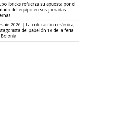
upo Ibricks refuerza su apuesta por el
idado del equipo en sus jornadas
ternas
rsaie 2026 | La colocación cerámica,
otagonista del pabellón 19 de la feria
 Bolonia