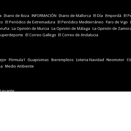
a
Diario de Ibiza
INFORMACIÓN
Diario de Mallorca
El Día
Empordà
El P
co
El Periódico de Extremadura
El Periódico Mediterráneo
Faro de Vigo
oruña
La Opinión de Murcia
La Opinión de Málaga
La Opinión de Zamor
Superdeporte
El Correo Gallego
El Correo de Andalucia
jor
Fórmula1
Guapisimas
Iberempleos
Loteria Navidad
Neomotor
Có
za
Medio Ambiente
 Levante