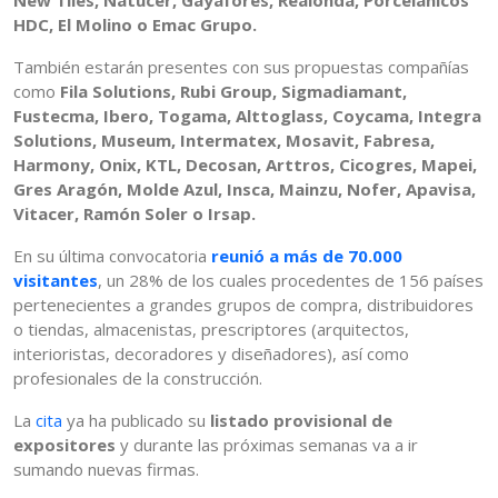
New Tiles, Natucer, Gayafores, Realonda, Porcelánicos
HDC, El Molino o Emac Grupo.
También estarán presentes con sus propuestas compañías
como
Fila Solutions, Rubi Group, Sigmadiamant,
Fustecma, Ibero, Togama, Alttoglass, Coycama, Integra
Solutions, Museum, Intermatex, Mosavit, Fabresa,
Harmony, Onix, KTL, Decosan, Arttros, Cicogres, Mapei,
Gres Aragón, Molde Azul, Insca, Mainzu, Nofer, Apavisa,
Vitacer, Ramón Soler o Irsap.
En su última convocatoria
reunió a más de 70.000
visitantes
, un 28% de los cuales procedentes de 156 países
pertenecientes a grandes grupos de compra, distribuidores
o tiendas, almacenistas, prescriptores (arquitectos,
interioristas, decoradores y diseñadores), así como
profesionales de la construcción.
La
cita
ya ha publicado su
listado provisional de
expositores
y durante las próximas semanas va a ir
sumando nuevas firmas.