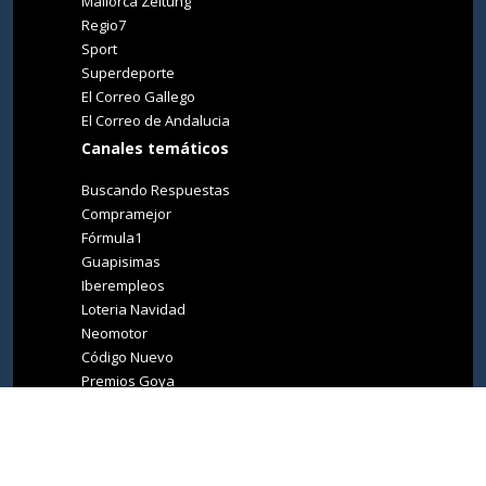
Mallorca Zeitung
Regio7
Sport
Superdeporte
El Correo Gallego
El Correo de Andalucia
Canales temáticos
Buscando Respuestas
Compramejor
Fórmula1
Guapisimas
Iberempleos
Loteria Navidad
Neomotor
Código Nuevo
Premios Goya
Premios Oscar
Tucasa
Living Ibiza
Medio Ambiente