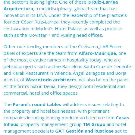
the sector’s leading lights. One of these is
Ruiz-Larrea
Arquitectura
, a multidisciplinary, global team that has
innovation in its DNA. Under the leadership of the practice’s
founder César Ruiz-Larrea, they recently completed the
restauration of Madrid’s Hotel Palace, as well as projects
such as the Movistar + and Vueling head offices.
Other outstanding members of the Cevisama_LAB Forum
panel of experts are the team from
Alfaro-Manrique
, one
of the most creative names in hospitality today, who are
behind projects such as the Barceló in Santa Cruz de Tenerife
and Karak Restaurant in Valencia. Ángel Zaragoza and Borja
Acosta, of
Wearetodo architects
, will also be on the panel.
At the firm’s hub in Denia, they design both residential and
commercial, hotel and office spaces.
The
Forum’s round tables
will address issues relating to
the property and hotel businesses, with prominent
companies including leading modular architecture firm
Casas
Inhaus
, property management group
TM Grupo
and hotel
management specialists
GAT Gestión and Rusticae
set to