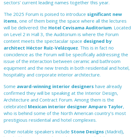
sectors’ current leading names together this year.
The 2025 Forum is poised to introduce
significant new
items
, one of them being the space where all the lectures
will be delivered: the
Hotel Cevisama Auditorium
. Located
on Level 2 in Hall 3, the Auditorium is where the Forum
content meets the spectacular space
designed by
architect Héctor Ruiz-Velázquez
. This is in fact no
coincidence as the Forum will be specifically addressing the
issue of the interaction between ceramic and bathroom
equipment and the new trends in both residential and hotel,
hospitality and corporate interior architecture.
Some
award-winning interior designers
have already
confirmed they will be speaking at the Interior Design,
Architecture and Contract Forum. Among them is the
celebrated
Mexican interior designer Amparo Taylor
,
who is behind some of the North American country’s most
prestigious residential and hotel complexes.
Other notable speakers include
Stone Designs
(Madrid),