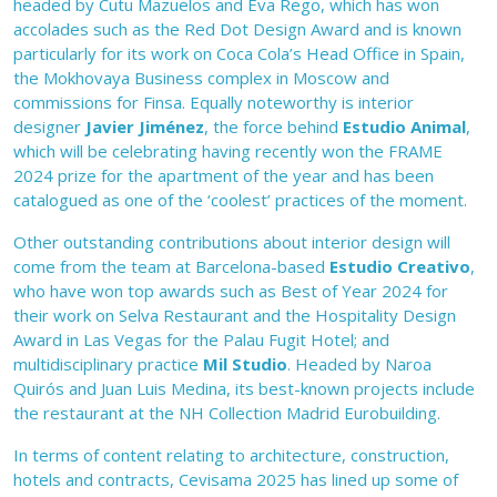
headed by Cutu Mazuelos and Eva Rego, which has won
accolades such as the Red Dot Design Award and is known
particularly for its work on Coca Cola’s Head Office in Spain,
the Mokhovaya Business complex in Moscow and
commissions for Finsa. Equally noteworthy is interior
designer
Javier Jiménez
, the force behind
Estudio Animal
,
which will be celebrating having recently won the FRAME
2024 prize for the apartment of the year and has been
catalogued as one of the ‘coolest’ practices of the moment.
Other outstanding contributions about interior design will
come from the team at Barcelona-based
Estudio Creativo
,
who have won top awards such as Best of Year 2024 for
their work on Selva Restaurant and the Hospitality Design
Award in Las Vegas for the Palau Fugit Hotel; and
multidisciplinary practice
Mil Studio
. Headed by Naroa
Quirós and Juan Luis Medina, its best-known projects include
the restaurant at the NH Collection Madrid Eurobuilding.
In terms of content relating to architecture, construction,
hotels and contracts, Cevisama 2025 has lined up some of