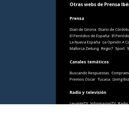
Otras webs de Prensa Ibé
Prensa
Diari de Girona
Diario de Córdob
El Periódico de España
El Periódi
La Nueva España
La Opinión A C
Mallorca Zeitung
Regio7
Sport
Canales temáticos
Buscando Respuestas
Comprame
Premios Oscar
Tucasa
Living Ibi
Radio y televisión
LevanteTV
InformacionTV
Radio
Revistas
Cuore
Stilo
Viajar
Woman