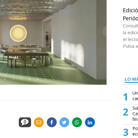
Edici
Periód
Consul
la edi
el lect
Pulsa a
LO MÁ
1
Un
ca
2
Su
Ca
fin
0
3
Po
ec