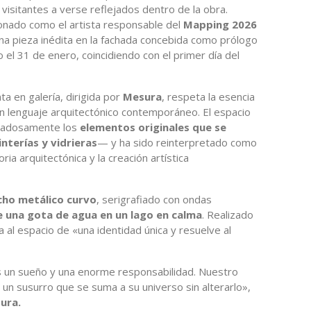
s visitantes a verse reflejados dentro de la obra.
ionado como el artista responsable del
Mapping 2026
na pieza inédita en la fachada concebida como prólogo
co el 31 de enero, coincidiendo con el primer día del
a en galería, dirigida por
Mesura
, respeta la esencia
 un lenguaje arquitectónico contemporáneo. El espacio
idadosamente los
elementos originales que se
terías y vidrieras
— y ha sido reinterpretado como
a arquitectónica y la creación artística
cho metálico curvo
, serigrafiado con ondas
e una gota de agua en un lago en calma
. Realizado
a al espacio de «una identidad única y resuelve al
es un sueño y una enorme responsabilidad. Nuestro
 un susurro que se suma a su universo sin alterarlo»,
ura.