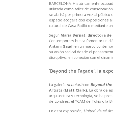
BARCELONA. Históricamente ocupada
utilizada como taller de conservació
se abrirá por primera vez al público
espacio acogerá dos exposiciones al 
cultural de Casa Batlló o mediante u
Según
María Bernat, directora de
Contemporary busca fomentar un diál
Antoni Gaudí
en un marco contempo
su visión radical desde el pensamient
disruptivo, en conexión con el dinami
‘Beyond the Façade’, la exp
La galería
debutará
con
Beyond the
Artists (Matt Clark).
La obra de es
arquitectura y tecnología, se ha pre
de Londres, el YCAM de Tokio o la Bi
En esta exposición,
United Visual Art