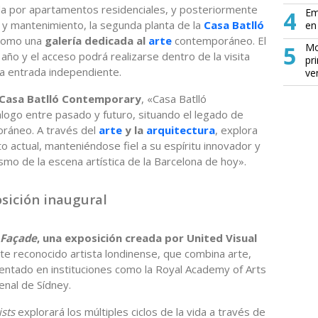
 por apartamentos residenciales, y posteriormente
4
Em
n y mantenimiento, la segunda planta de la
Casa Batlló
en 
 como una
galería dedicada al
arte
contemporáneo. El
5
Mo
año y el acceso podrá realizarse dentro de la visita
pr
na entrada independiente.
ve
 Casa Batlló Contemporary
, «Casa Batlló
ogo entre pasado y futuro, situando el legado de
ráneo. A través del
arte
y la
arquitectura
, explora
o actual, manteniéndose fiel a su espíritu innovador y
smo de la escena artística de la Barcelona de hoy».
osición inaugural
 Façade
, una exposición creada por United Visual
te reconocido artista londinense, que combina arte,
sentado en instituciones como la Royal Academy of Arts
enal de Sídney.
ists
explorará los múltiples ciclos de la vida a través de