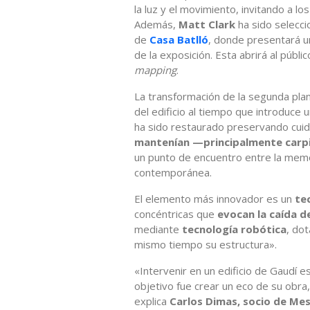
la luz y el movimiento, invitando a lo
Además,
Matt Clark
ha sido selecc
de
Casa Batlló
, donde presentará u
de la exposición. Esta abrirá al públi
mapping
.
La transformación de la segunda plant
del edificio al tiempo que introduce
ha sido restaurado preservando cu
mantenían —principalmente carpin
un punto de encuentro entre la memori
contemporánea.
El elemento más innovador es un
te
concéntricas que
evocan la caída d
mediante
tecnología robótica
, dot
mismo tiempo su estructura».
«Intervenir en un edificio de Gaudí 
objetivo fue crear un eco de su obra,
explica
Carlos Dimas, socio de Mes