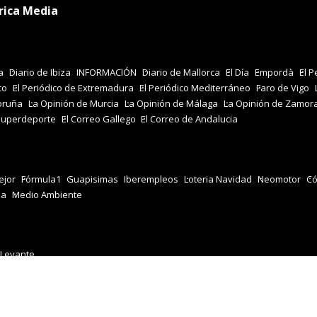
rica Media
a
Diario de Ibiza
INFORMACIÓN
Diario de Mallorca
El Día
Empordà
El P
co
El Periódico de Extremadura
El Periódico Mediterráneo
Faro de Vigo
oruña
La Opinión de Murcia
La Opinión de Málaga
La Opinión de Zamor
Superdeporte
El Correo Gallego
El Correo de Andalucia
jor
Fórmula1
Guapisimas
Iberempleos
Loteria Navidad
Neomotor
Có
za
Medio Ambiente
 Levante