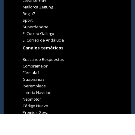
Levante-EMV
Mallorca Zeitung
Regio7
Sport
Superdeporte
El Correo Gallego
El Correo de Andalucia
Canales temáticos
Buscando Respuestas
Compramejor
Fórmula1
Guapisimas
Iberempleos
Loteria Navidad
Neomotor
Código Nuevo
Premios Goya
Premios Oscar
Tucasa
Living Ibiza