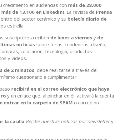
 crecimiento en audiencias con
más de 28.000
 más de 13.100 en LinkedIn)
. La revista de
Prensa
 dentro del sector cerámico y su
boletín diario de
os estrella.
os suscriptores reciben
de lunes a viernes
y
de
ltimas noticias
sobre ferias, tendencias, diseño,
 compras, colocación, tecnología, productos
tos y vídeos.
s de 2 minutos
, debe realizarse a través del
mínimo cuestionario a cumplimentar.
 paso
recibirá en el correo electrónico que haya
tro
y un enlace que, al pinchar en él, activará la cuenta
e entrar en la carpeta de SPAM
o correo no
r la casilla
Recibe nuestras noticias por newsletter
y
ndrá acceso a este servicio con las noticias de la