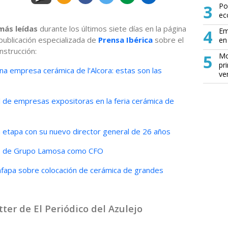
3
Po
ec
más leídas
durante los últimos siete días en la página
4
Em
a publicación especializada de
Prensa Ibérica
sobre el
en 
nstrucción:
5
Mo
pr
na empresa cerámica de l’Alcora: estas son las
ve
l de empresas expositoras en la feria cerámica de
a etapa con su nuevo director general de 26 años
nte de Grupo Lamosa como CFO
 Anfapa sobre colocación de cerámica de grandes
ter de El Periódico del Azulejo