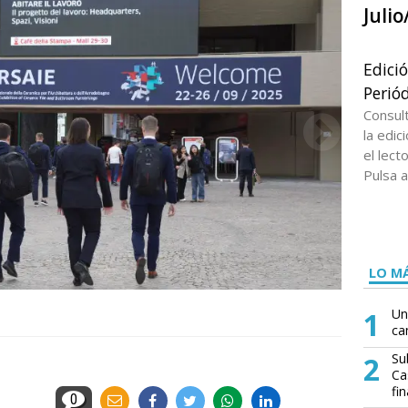
Juli
Edici
Periód
Consul
la edi
el lect
Pulsa a
LO MÁ
1
Un
ca
2
Su
Ca
fin
0