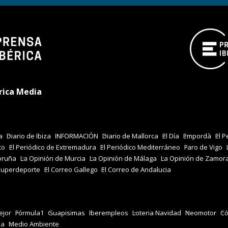
rica Media
a
Diario de Ibiza
INFORMACIÓN
Diario de Mallorca
El Día
Empordà
El P
co
El Periódico de Extremadura
El Periódico Mediterráneo
Faro de Vigo
oruña
La Opinión de Murcia
La Opinión de Málaga
La Opinión de Zamor
Superdeporte
El Correo Gallego
El Correo de Andalucia
jor
Fórmula1
Guapisimas
Iberempleos
Loteria Navidad
Neomotor
Có
za
Medio Ambiente