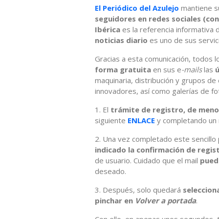
El Periódico del Azulejo
mantiene su
seguidores en redes sociales (con
Ibérica
es la referencia informativa
noticias diario
es uno de sus servici
Gracias a esta comunicación, todos l
forma gratuita
en sus e
-mails
las
ú
maquinaria, distribución y grupos de
innovadores, así como galerías de fo
1. El
trámite de registro, de meno
siguiente
ENLACE
y completando un 
2. Una vez completado este sencillo
indicado la confirmación de regis
de usuario. Cuidado que el mail
pued
deseado.
3. Después, solo quedará
selecciona
pinchar en
Volver a portada
.
Con ello, en apenas unos segundos, te