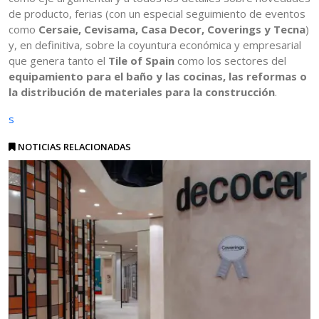
de producto, ferias (con un especial seguimiento de eventos
como
Cersaie, Cevisama, Casa Decor, Coverings y Tecna
)
y, en definitiva, sobre la coyuntura económica y empresarial
que genera tanto el
Tile of Spain
como los sectores del
equipamiento para el baño y las cocinas, las reformas o
la distribución de materiales para la construcción
.
s
NOTICIAS RELACIONADAS