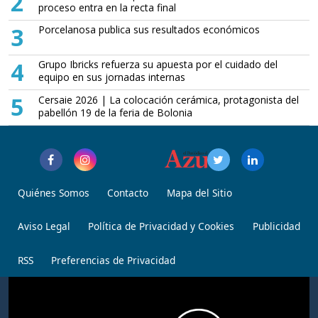
2
proceso entra en la recta final
3
Porcelanosa publica sus resultados económicos
4
Grupo Ibricks refuerza su apuesta por el cuidado del
equipo en sus jornadas internas
5
Cersaie 2026 | La colocación cerámica, protagonista del
pabellón 19 de la feria de Bolonia
Quiénes Somos
Contacto
Mapa del Sitio
Aviso Legal
Política de Privacidad y Cookies
Publicidad
RSS
Preferencias de Privacidad