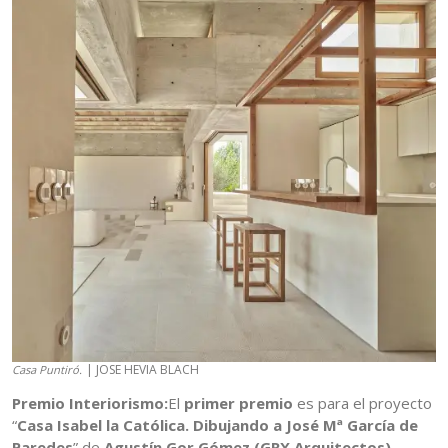
| JOSE HEVIA BLACH
Casa Puntiró.
Premio Interiorismo:
El
primer premio
es para el proyecto
“
Casa Isabel la Católica. Dibujando a José Mª García de
Paredes
” de
Agustín Gor Gómez (GRX Arquitectos)
.