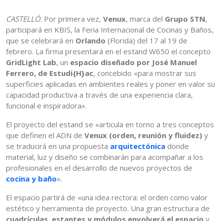
CASTELLÓ
. Por primera vez,
Venux
, marca del
Grupo STN
,
participará en KBIS, la Feria Internacional de Cocinas y Baños,
que se celebrará en
Orlando
(Florida) del 17 al 19 de
febrero. La firma presentará en el estand W650 el concepto
GridLight Lab
, un
espacio diseñado por José Manuel
Ferrero, de Estudi{H}ac
, concebido «para mostrar sus
superficies aplicadas en ambientes reales y poner en valor su
capacidad productiva a través de una experiencia clara,
funcional e inspiradora».
El proyecto del estand se «articula en torno a tres conceptos
que definen el ADN de
Venux (orden, reunión y fluidez)
y
se traducirá en una propuesta
arquitectónica
donde
material, luz y diseño se combinarán para acompañar a los
profesionales en el desarrollo de nuevos proyectos de
cocina y
baño
».
El espacio partirá de «una idea rectora: el orden como valor
estético y herramienta de proyecto. Una gran estructura de
cuadrículas, estantes y módulos envolverá el espacio
y