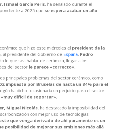
, Ismael García Peris
, ha señalado durante el
spondiente a 2025 que
se espera acabar un año
 cerámico que hizo este miércoles el
president de la
a
, al presidente del Gobierno de
España
,
Pedro
do lo que sea hablar de cerámica, llegar a los
udes del sector
le parece «correcto».
 los principales problemas del sector cerámico, como
O2 impuesta por Bruselas de hasta un 34% para el
según ha dicho- ocasionaría un perjuicio para el sector
,
«muy difícil de soportar».
er, Miguel Nicolás
, ha destacado la imposibilidad del
escarbonización con mejor uso de tecnologías
coste que venga derivado de ahí puramente es un
ne posibilidad de mejorar sus emisiones más allá