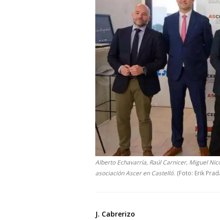
Alberto Echavarría, Raúl Carnicer, Miguel Nico
asociación Ascer en Castelló.
(Foto: Erik Prad
J. Cabrerizo