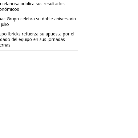
rcelanosa publica sus resultados
onómicos
ac Grupo celebra su doble aniversario
julio
upo Ibricks refuerza su apuesta por el
idado del equipo en sus jornadas
ternas