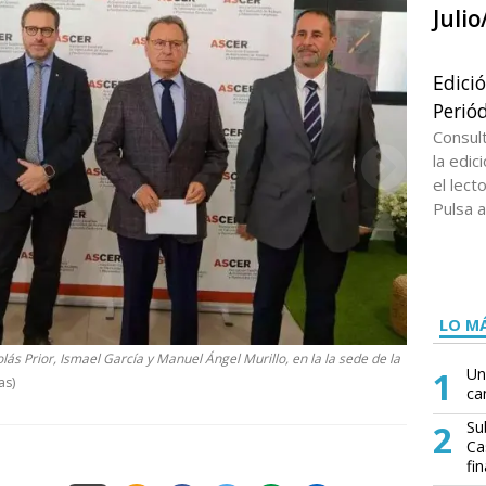
Juli
Edici
Periód
Consul
la edi
el lect
Pulsa a
LO MÁ
lás Prior, Ismael García y Manuel Ángel Murillo, en la la sede de la
1
Un
as)
ca
2
Su
Ca
fin