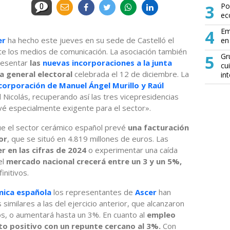
3
Po
0
ec
4
Em
er
ha hecho este jueves en su sede de Castelló el
en 
te los medios de comunicación. La asociación también
5
Gr
resentar
las
nuevas incorporaciones a la junta
cu
a general electoral
celebrada el 12 de diciembre. La
in
corporación de Manuel Ángel Murillo y Raúl
 Nicolás, recuperando así las tres vicepresidencias
vé especialmente exigente para el sector».
que el sector cerámico español prevé
una facturación
or
, que se situó en 4.819 millones de euros. Las
 en las cifras de 2024
o experimentar una caída
el
mercado nacional crecerá entre un 3 y un 5%,
initivos.
mica española
los representantes de
Ascer
han
imilares a las del ejercicio anterior, que alcanzaron
s, o aumentará hasta un 3%. En cuanto al
empleo
 positivo con un repunte cercano al 3%.
Con