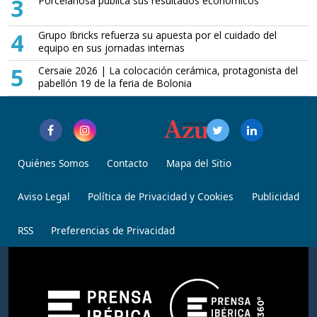
3
Porcelanosa publica sus resultados económicos
4
Grupo Ibricks refuerza su apuesta por el cuidado del
equipo en sus jornadas internas
5
Cersaie 2026 | La colocación cerámica, protagonista del
pabellón 19 de la feria de Bolonia
Quiénes Somos
Contacto
Mapa del Sitio
Aviso Legal
Política de Privacidad y Cookies
Publicidad
RSS
Preferencias de Privacidad