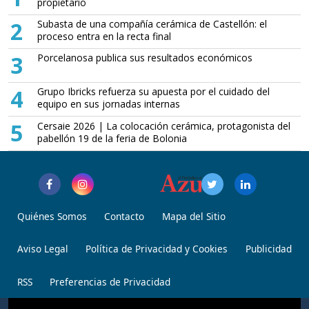
propietario
2
Subasta de una compañía cerámica de Castellón: el
proceso entra en la recta final
3
Porcelanosa publica sus resultados económicos
4
Grupo Ibricks refuerza su apuesta por el cuidado del
equipo en sus jornadas internas
5
Cersaie 2026 | La colocación cerámica, protagonista del
pabellón 19 de la feria de Bolonia
Quiénes Somos
Contacto
Mapa del Sitio
Aviso Legal
Política de Privacidad y Cookies
Publicidad
RSS
Preferencias de Privacidad