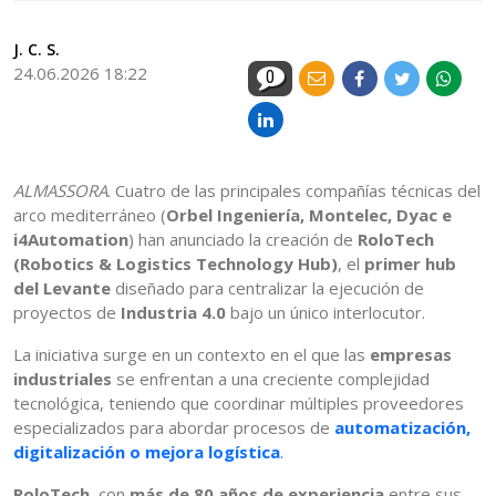
J. C. S.
24.06.2026 18:22
0
ALMASSORA
. Cuatro de las principales compañías técnicas del
arco mediterráneo (
Orbel Ingeniería, Montelec, Dyac e
i4Automation
) han anunciado la creación de
RoloTech
(Robotics & Logistics Technology Hub)
, el
primer hub
del Levante
diseñado para centralizar la ejecución de
proyectos de
Industria 4.0
bajo un único interlocutor.
La iniciativa surge en un contexto en el que las
empresas
industriales
se enfrentan a una creciente complejidad
tecnológica, teniendo que coordinar múltiples proveedores
especializados para abordar procesos de
automatización,
digitalización o mejora logística
.
RoloTech
, con
más de 80 años de experiencia
entre sus