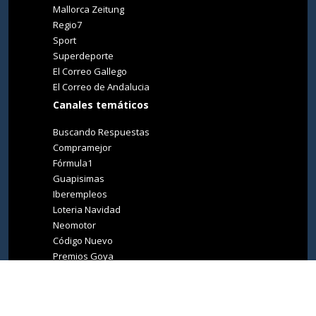
Mallorca Zeitung
Regio7
Sport
Superdeporte
El Correo Gallego
El Correo de Andalucia
Canales temáticos
Buscando Respuestas
Compramejor
Fórmula1
Guapisimas
Iberempleos
Loteria Navidad
Neomotor
Código Nuevo
Premios Goya
Premios Oscar
Tucasa
Living Ibiza