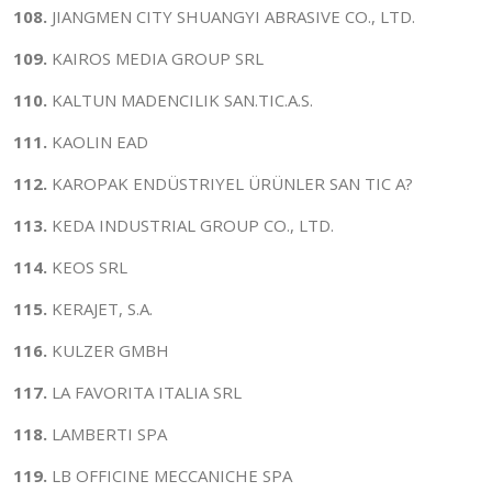
108.
JIANGMEN CITY SHUANGYI ABRASIVE CO., LTD.
109.
KAIROS MEDIA GROUP SRL
110.
KALTUN MADENCILIK SAN.TIC.A.S.
111.
KAOLIN EAD
112.
KAROPAK ENDÜSTRIYEL ÜRÜNLER SAN TIC A?
113.
KEDA INDUSTRIAL GROUP CO., LTD.
114.
KEOS SRL
115.
KERAJET, S.A.
116.
KULZER GMBH
117.
LA FAVORITA ITALIA SRL
118.
LAMBERTI SPA
119.
LB OFFICINE MECCANICHE SPA