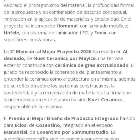
valorado el protagonismo del material, la profundidad formal
de la propuesta y su combinación de discurso conceptual,
innovación en la aplicación de materiales y circularidad. En el
proyecto ha intervenido
Homapal
, con laminado metálico;
Häfele
, con sistema de iluminación LED; y
Fenix
, con
superficies innovadoras.
La
2ª Mención al Mejor Proyecto 2026
ha recaído en
Al
desnudo
, de
Nuet Ceramics por Mayice
, una terraza
exterior construida con
cerámica de gres extrusionado
. El
jurado ha reconocido la coherencia del planteamiento al
entender la cerámica como arquitectura en sí misma, además
de su reflexión sobre los sistemas constructivos, la
sostenibilidad y la recuperación de materiales. La firma que
ha intervenido en este espacio ha sido
Nuet Ceramics
,
responsable de la cerámica.
El
Premio al Mejor Diseño de Producto Integrado
ha sido
para
Éclos
, de
Cosentino
, integrado en el espacio
Manantial
, de
Cosentino por Summumstudio
. La
superficie mineral ha sido reconocida por abrir nuevas