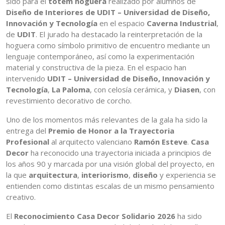
sido para el
tótem hoguera
realizado por alumnos de
Diseño de Interiores de UDIT – Universidad de Diseño,
Innovación y Tecnología
en el espacio
Caverna Industrial
,
de
UDIT
. El jurado ha destacado la reinterpretación de la
hoguera como símbolo primitivo de encuentro mediante un
lenguaje contemporáneo, así como la experimentación
material y constructiva de la pieza. En el espacio han
intervenido
UDIT – Universidad de Diseño, Innovación y
Tecnología
,
La Paloma
, con celosía cerámica, y
Diasen
, con
revestimiento decorativo de corcho.
Uno de los momentos más relevantes de la gala ha sido la
entrega del
Premio de Honor a la Trayectoria
Profesional
al arquitecto valenciano
Ramón Esteve
.
Casa
Decor
ha reconocido una trayectoria iniciada a principios de
los años 90 y marcada por una visión global del proyecto, en
la que
arquitectura
,
interiorismo
,
diseño
y experiencia se
entienden como distintas escalas de un mismo pensamiento
creativo.
El
Reconocimiento Casa Decor Solidario 2026
ha sido