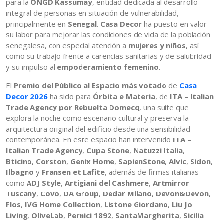
para la
ONGD Kassumay
, entidad dedicada al desarrollo
integral de personas en situación de vulnerabilidad,
principalmente en
Senegal
.
Casa Decor
ha puesto en valor
su labor para mejorar las condiciones de vida de la población
senegalesa, con especial atención a
mujeres y niños
, así
como su trabajo frente a carencias sanitarias y de salubridad
y su impulso al
empoderamiento femenino
.
El
Premio del Público al Espacio más votado
de
Casa
Decor 2026
ha sido para
Órbita e Materia
, de
ITA – Italian
Trade Agency por Rebuelta Domecq
, una suite que
explora la noche como escenario cultural y preserva la
arquitectura original del edificio desde una sensibilidad
contemporánea. En este espacio han intervenido
ITA –
Italian Trade Agency
,
Cupa Stone
,
Natuzzi Italia
,
Bticino
,
Corston
,
Genix Home
,
SapienStone
,
Alvic
,
Sidon
,
Ilbagno
y
Fransen et Lafite
, además de firmas italianas
como
ADJ Style
,
Artigiani del Cashmere
,
Artmirror
Tuscany
,
Covo
,
DA Group
,
Dedar Milano
,
Devon&Devon
,
Flos
,
IVG Home Collection
,
Listone Giordano
,
Liu Jo
Living
,
OliveLab
,
Pernici 1892
,
SantaMargherita
,
Sicilia