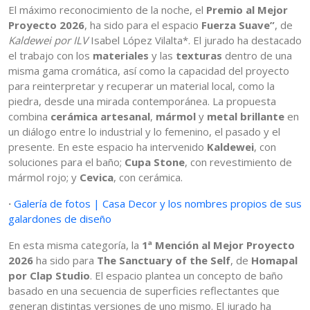
El máximo reconocimiento de la noche, el
Premio al Mejor
Proyecto 2026
, ha sido para el espacio
Fuerza Suave”
, de
Kaldewei por ILV
Isabel López Vilalta*. El jurado ha destacado
el trabajo con los
materiales
y las
texturas
dentro de una
misma gama cromática, así como la capacidad del proyecto
para reinterpretar y recuperar un material local, como la
piedra, desde una mirada contemporánea. La propuesta
combina
cerámica artesanal
,
mármol
y
metal brillante
en
un diálogo entre lo industrial y lo femenino, el pasado y el
presente. En este espacio ha intervenido
Kaldewei
, con
soluciones para el baño;
Cupa Stone
, con revestimiento de
mármol rojo; y
Cevica
, con cerámica.
·
Galería de fotos | Casa Decor y los nombres propios de sus
galardones de diseño
En esta misma categoría, la
1ª Mención al Mejor Proyecto
2026
ha sido para
The Sanctuary of the Self
, de
Homapal
por Clap Studio
. El espacio plantea un concepto de baño
basado en una secuencia de superficies reflectantes que
generan distintas versiones de uno mismo. El jurado ha