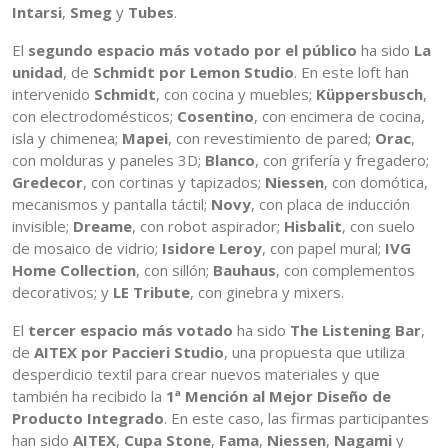
Intarsi
,
Smeg
y
Tubes
.
El
segundo espacio más votado por el público
ha sido
La
unidad
, de
Schmidt por Lemon Studio
. En este loft han
intervenido
Schmidt
, con cocina y muebles;
Küppersbusch
,
con electrodomésticos;
Cosentino
, con encimera de cocina,
isla y chimenea;
Mapei
, con revestimiento de pared;
Orac
,
con molduras y paneles 3D;
Blanco
, con grifería y fregadero;
Gredecor
, con cortinas y tapizados;
Niessen
, con domótica,
mecanismos y pantalla táctil;
Novy
, con placa de inducción
invisible;
Dreame
, con robot aspirador;
Hisbalit
, con suelo
de mosaico de vidrio;
Isidore Leroy
, con papel mural;
IVG
Home Collection
, con sillón;
Bauhaus
, con complementos
decorativos; y
LE Tribute
, con ginebra y mixers.
El
tercer espacio más votado
ha sido
The Listening Bar
,
de
AITEX por Paccieri Studio
, una propuesta que utiliza
desperdicio textil para crear nuevos materiales y que
también ha recibido la
1ª Mención al Mejor Diseño de
Producto Integrado
. En este caso, las firmas participantes
han sido
AITEX
,
Cupa Stone
,
Fama
,
Niessen
,
Nagami
y