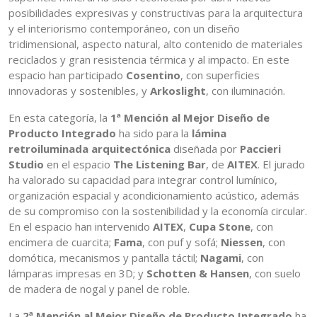
posibilidades expresivas y constructivas para la arquitectura
y el interiorismo contemporáneo, con un diseño
tridimensional, aspecto natural, alto contenido de materiales
reciclados y gran resistencia térmica y al impacto. En este
espacio han participado
Cosentino
, con superficies
innovadoras y sostenibles, y
Arkoslight
, con iluminación.
En esta categoría, la
1ª Mención al Mejor Diseño de
Producto Integrado
ha sido para la
lámina
retroiluminada arquitectónica
diseñada por
Paccieri
Studio
en el espacio
The Listening Bar
, de
AITEX
. El jurado
ha valorado su capacidad para integrar control lumínico,
organización espacial y acondicionamiento acústico, además
de su compromiso con la sostenibilidad y la economía circular.
En el espacio han intervenido
AITEX
,
Cupa Stone
, con
encimera de cuarcita;
Fama
, con puf y sofá;
Niessen
, con
domótica, mecanismos y pantalla táctil;
Nagami
, con
lámparas impresas en 3D; y
Schotten & Hansen
, con suelo
de madera de nogal y panel de roble.
La
2ª Mención al Mejor Diseño de Producto Integrado
ha