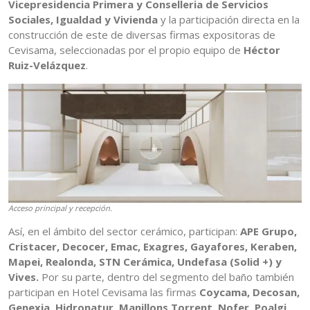
Vicepresidencia Primera y Conselleria de Servicios
Sociales, Igualdad y Vivienda
y la participación directa en la
construcción de este de diversas firmas expositoras de
Cevisama, seleccionadas por el propio equipo de
Héctor
Ruiz-Velázquez
.
Acceso principal y recepción.
Así, en el ámbito del sector cerámico, participan:
APE Grupo,
Cristacer, Decocer, Emac, Exagres, Gayafores, Keraben,
Mapei, Realonda, STN Cerámica, Undefasa (Solid +) y
Vives.
Por su parte, dentro del segmento del baño también
participan en Hotel Cevisama las firmas
Coycama, Decosan,
Genexia, Hidronatur, Manillons Torrent, Nofer, Poalgi,