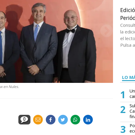
Edici
Periód
Consul
la edi
el lect
Pulsa a
LO MÁ
x en Nules.
1
Un
ca
2
Su
Ca
fin
0
3
Po
ec