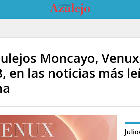
zulejos Moncayo, Venux
, en las noticias más le
na
Juli