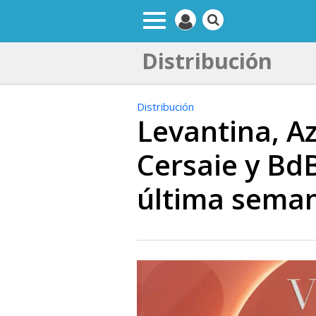
Distribución
Distribución
Levantina, A
Cersaie y BdB
última sema