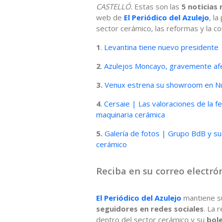
CASTELLÓ
. Estas son las
5 noticias 
web de
El Periódico del Azulejo
, l
sector cerámico, las reformas y la co
1
. Levantina tiene nuevo presidente
2
. Azulejos Moncayo, gravemente af
3.
Venux estrena su showroom en N
4
. Cersaie | Las valoraciones de la 
maquinaria cerámica
5.
Galería de fotos | Grupo BdB y su
cerámico
Reciba en su correo electrón
El Periódico del Azulejo
mantiene su
seguidores en redes sociales
. La 
dentro del sector cerámico y su
bole