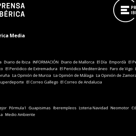
rica Media
a
Diario de Ibiza
INFORMACIÓN
Diario de Mallorca
El Día
Empordà
El P
co
El Periódico de Extremadura
El Periódico Mediterráneo
Faro de Vigo
oruña
La Opinión de Murcia
La Opinión de Málaga
La Opinión de Zamor
Superdeporte
El Correo Gallego
El Correo de Andalucia
jor
Fórmula1
Guapisimas
Iberempleos
Loteria Navidad
Neomotor
Có
za
Medio Ambiente