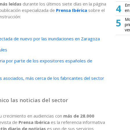
más leídas
durante los últimos siete días en la página
4
Em
a publicación especializada de
Prensa Ibérica
sobre el
en 
nstrucción:
5
Mo
pr
ve
ectada de nuevo por las inundaciones en Zaragoza
ules
feria por parte de los expositores españoles de
s asociados, más cerca de los fabricantes del sector
ico las noticias del sector
 crecimiento en audiencias con
más de 28.000
revista de
Prensa Ibérica
es la referencia informativa
tín diario de noticias
es uno de sus servicios