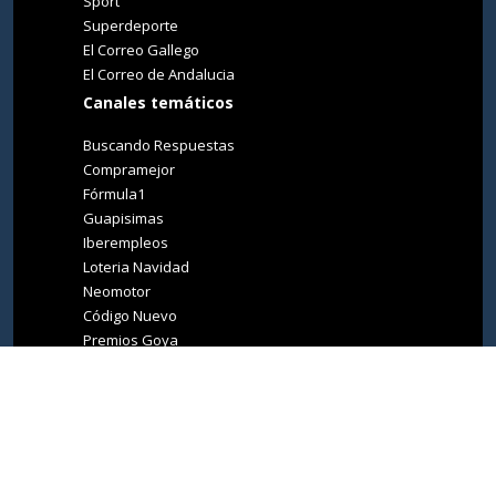
Sport
Superdeporte
El Correo Gallego
El Correo de Andalucia
Canales temáticos
Buscando Respuestas
Compramejor
Fórmula1
Guapisimas
Iberempleos
Loteria Navidad
Neomotor
Código Nuevo
Premios Goya
Premios Oscar
Tucasa
Living Ibiza
Medio Ambiente