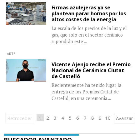
Firmas azulejeras ya se
plantean parar hornos por los
altos costes de la energía
La escala de los precios de la luz y el
gas, que solo en el sector cerámico
supondrán este
...
ARTE
Vicente Ajenjo recibe el Premio
Nacional de Cerámica Ciutat
de Castelló
Recientemente ha tenido lugar la
entrega de los Premios Ciutat de
Castelló, en una ceremonia
...
1
2
3
4
5
6
7
8
9
10
Retroceder
Avanzar
BUSCADOR AVANZADO