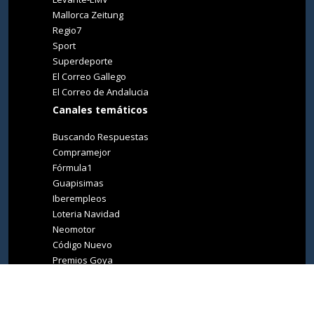
Mallorca Zeitung
Regio7
Sport
Superdeporte
El Correo Gallego
El Correo de Andalucia
Canales temáticos
Buscando Respuestas
Compramejor
Fórmula1
Guapisimas
Iberempleos
Loteria Navidad
Neomotor
Código Nuevo
Premios Goya
Premios Oscar
Tucasa
Living Ibiza